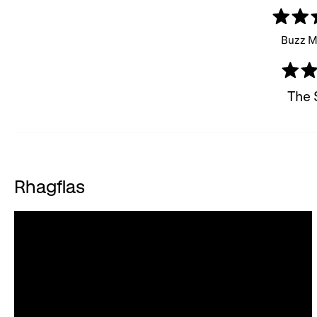
Buzz M
The 
Rhagflas