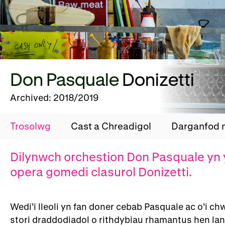
Don Pasquale
Donizetti
Archived: 2018/2019
Trosolwg
Cast a Chreadigol
Darganfod
Dilynwch orchestion Don Pasquale yn 
opera gomedi clasurol Donizetti.
Wedi’i lleoli yn fan doner cebab Pasquale ac o’i
stori draddodiadol o rithdybiau rhamantus hen lanc