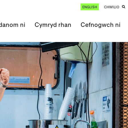
ENGLISH
CHWILIO
anom ni
Cymryd rhan
Cefnogwch ni