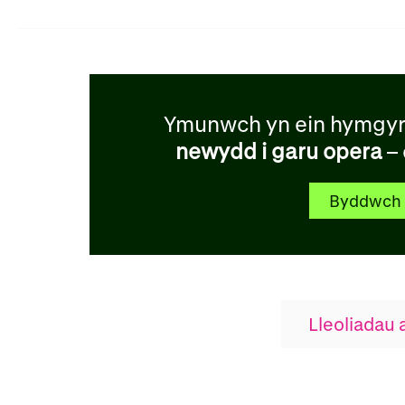
Ymunwch yn ein hymgyr
newydd i garu opera
– 
Byddwch 
Lleoliadau