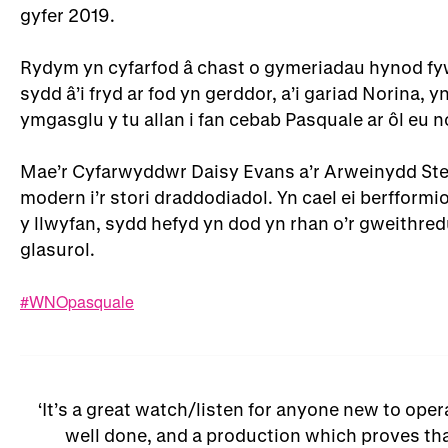
gyfer 2019.
Rydym yn cyfarfod â chast o gymeriadau hynod fy
sydd â’i fryd ar fod yn gerddor, a’i gariad Norina, yn
ymgasglu y tu allan i fan cebab Pasquale ar ôl eu n
Mae’r Cyfarwyddwr Daisy Evans a’r Arweinydd Ste
modern i’r stori draddodiadol. Yn cael ei berfformi
y llwyfan, sydd hefyd yn dod yn rhan o’r gweithr
glasurol.
#WNOpasquale
It’s a great watch/listen for anyone new to opera
well done, and a production which proves tha