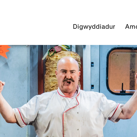
Digwyddiadur
Amd