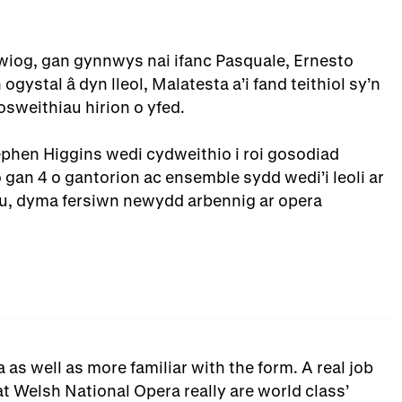
wiog, gan gynnwys nai ifanc Pasquale, Ernesto
 ogystal â dyn lleol, Malatesta a’i fand teithiol sy’n
osweithiau hirion o yfed.
phen Higgins wedi cydweithio i roi gosodiad
o gan 4 o gantorion ac ensemble sydd wedi’i leoli ar
edu, dyma fersiwn newydd arbennig ar opera
 as well as more familiar with the form. A real job
t Welsh National Opera really are world class