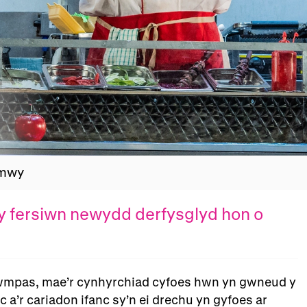
 mwy
Trosolwg
y fersiwn newydd derfysglyd hon o
 chwmpas, mae’r cynhyrchiad cyfoes hwn yn gwneud y
 a’r cariadon ifanc sy’n ei drechu yn gyfoes ar