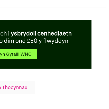
ch i
ysbrydoli cenhedlaeth
o dim ond £50 y flwyddyn
yn Gyfaill WNO
 a Thocynnau