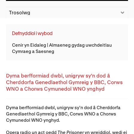
Ein hanes
Digwyddiadau a Phrofiadau
Gyrfaoedd WNO
Gwasanaethau technegol
Trosolwg
Darganfod opera
Defnyddiol i wybod
Cenir yn Eidaleg | Almaeneg gydag uwchdeitlau
Cymryd rhan
Cymraeg a Saesneg
Ysgolion, Colegau a
Côr Cysur
Phrifysgolion
​Dyma berfformiad dwbl, unigryw sy’n dod â
Lles gyda WNO
Cherddorfa Genedlaethol Gymreig y BBC, Corws
WNO a Chorws Cymunedol WNO ynghyd
Cefnogwch ni
Dyma berfformiad dwbl, unigryw sy’n dod â Cherddorfa
Genedlaethol Gymreig y BBC, Corws WNO a Chorws
Cyfrannwch nawr
Partneriaid Corfforaethol
Cymunedol WNO ynghyd.
Digwyddiadau i aelodau
Cefnogwyr WNO
Opera radio un act oedd
The Prisone
r
yn wreiddiol, wedi ei