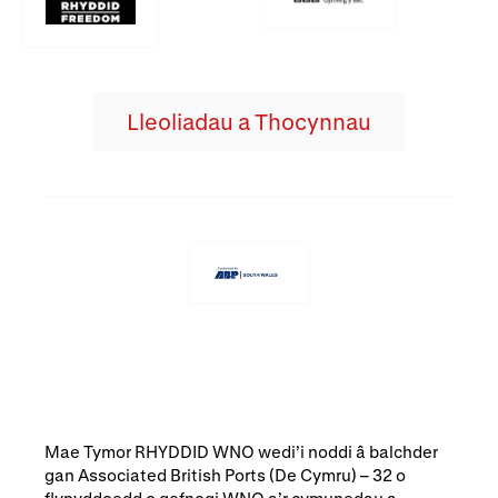
Lleoliadau a Thocynnau
Mae Tymor RHYDDID WNO wedi’i noddi â balchder
gan Associated British Ports (De Cymru) – 32 o