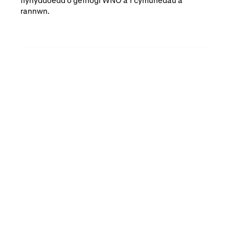
flynyddoedd o gefnogi WNO a’r cymunedau a
rannwn.