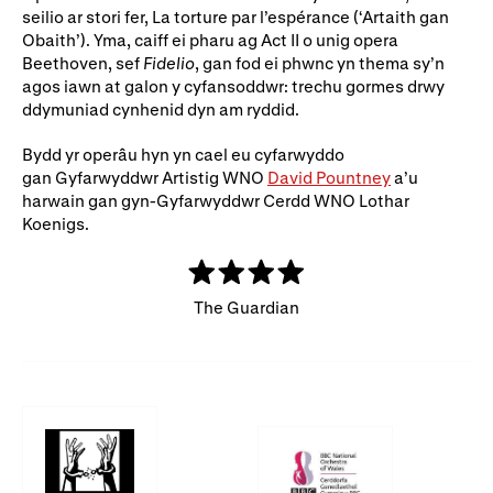
seilio ar stori fer, La torture par l’espérance (‘Artaith gan
Rhoddion mewn Ewyllysiau
Obaith’). Yma, caiff ei pharu ag Act II o unig opera
Beethoven, sef
Fidelio
, gan fod ei phwnc yn thema sy’n
agos iawn at galon y cyfansoddwr: trechu gormes drwy
ddymuniad cynhenid dyn am ryddid.
Bydd yr operâu hyn yn cael eu cyfarwyddo
gan Gyfarwyddwr Artistig WNO
David Pountney
a’u
harwain gan gyn-Gyfarwyddwr Cerdd WNO Lothar
Koenigs.
The Guardian