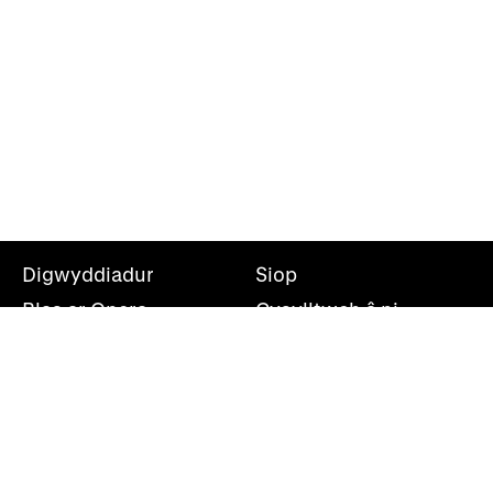
Digwyddiadur
Siop
Blas ar Opera
Cysylltwch â ni
Teithiau Opera
Amdanom ni
Darganfod opera
Cymryd rhan
Swyddfa’r wasg
Cefnogwch ni
Rhestr bostio