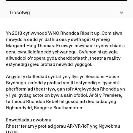
Ein hanes
Digwyddiadau a Phrofiadau
Gyrfaoedd WNO
Gwasanaethau technegol
Trosolwg
Darganfod opera
Yn 2018 cyflwynodd WNO Rhondda Rips it up! Comisiwn
newydd a oedd yn dathlu oes y swffragét Gymreig
Margaret Haig Thomas. Er mwyn mwyhau’r cynhyrchiad a
Cymryd rhan
denu cynulleidfaoedd ychwanegu. Cyfunon ni golygfa
allweddol o’r opera gyda cherddoriaeth, theatr a reality
Ysgolion, Colegau a
Côr Cysur
estynedig i greu profiad newydd ysgogol.
Phrifysgolion
Ar gyfer y darllediad cyntaf yn y llys yn Sessions House
Lles gyda WNO
Brynbuga, cafodd y profiad realiti estynedig ei gysoni â
pherfformiad theatr fyw, gan roi'r Arglwyddes Rhondda yn
y llys, gydag actorion byw a sain ofodol. Ar ôl y Premiere,
teithiodd Rhondda Rebel fel gosodiad i leoliadau yng
Cefnogwch ni
Nghaerdydd, Bangor a Southampton
Cyfrannwch nawr
Partneriaid Corfforaethol
Enwebiadau gwobrau:
Rhestr fer am y profiad gorau AR/VR/IoT yng Ngwobrau
Digwyddiadau i aelodau
Cefnogwyr WNO
UXUK