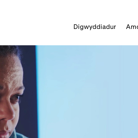
Digwyddiadur
Amd