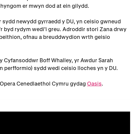
u rhyngom er mwyn dod at ein gilydd.
r sydd newydd gyrraedd y DU, yn ceisio gwneud
'r byd rydym wedi'i greu. Adroddir stori Zana drwy
gobeithion, ofnau a breuddwydion wrth geisio
 y Cyfansoddwr Boff Whalley, yr Awdur Sarah
 perfformio) sydd wedi ceisio lloches yn y DU.
th Opera Cenedlaethol Cymru gydag
Oasis
.