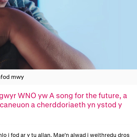
nfod mwy
Trosolwg
gwyr WNO yw A song for the future, a
, caneuon a cherddoriaeth yn ystod y
 i fod ar y tu allan. Mae'n alwad i weithredu dros