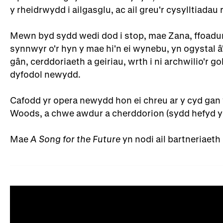
y rheidrwydd i ailgasglu, ac ail greu'r cysylltiada
Mewn byd sydd wedi dod i stop, mae Zana, ffoadu
synnwyr o'r hyn y mae hi'n ei wynebu, yn ogystal â
gân, cerddoriaeth a geiriau, wrth i ni archwilio'r 
dyfodol newydd.
Cafodd yr opera newydd hon ei chreu ar y cyd gan
Woods, a chwe awdur a cherddorion (sydd hefyd yn
Mae
A Song for the Future
yn nodi ail bartneriae