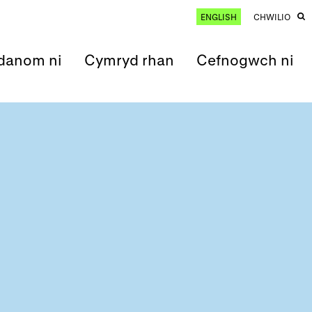
ENGLISH
CHWILIO
anom ni
Cymryd rhan
Cefnogwch ni