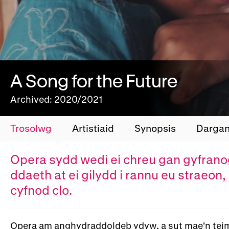
A Song for the Future
Archived: 2020/2021
Trosolwg
Artistiaid
Synopsis
Darga
Opera sydd wedi ei chreu gan gyfrano
ddaeth at ei gilydd i rannu eu straeon
cyfnod clo.
Opera am anghydraddoldeb ydyw, a sut mae'n teimlo