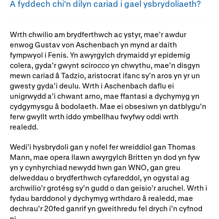
A fyddech chi’n dilyn cariad i gael ysbrydoliaeth?
Rhoddion mewn Ewyllysiau
Wrth chwilio am brydferthwch ac ystyr, mae’r awdur
enwog Gustav von Aschenbach yn mynd ar daith
fympwyol i Fenis. Yn awyrgylch drymaidd yr epidemig
colera, gyda’r gwynt
scirocco
yn chwythu, mae’n disgyn
mewn cariad â Tadzio, aristocrat ifanc sy’n aros yn yr un
gwesty gyda’i deulu. Wrth i Aschenbach daflu ei
unigrwydd a’i chwant arno, mae ffantasi a dychymyg yn
cydgymysgu â bodolaeth. Mae ei obsesiwn yn datblygu’n
ferw gwyllt wrth iddo ymbellhau fwyfwy oddi wrth
realedd.
Wedi’i hysbrydoli gan y nofel fer wreiddiol gan Thomas
Mann, mae opera llawn awyrgylch Britten yn dod yn fyw
yn y cynhyrchiad newydd hwn gan WNO, gan greu
delweddau o brydferthwch cyfareddol, yn ogystal ag
archwilio’r grotésg sy’n gudd o dan geisio’r aruchel. Wrth i
fydau barddonol y dychymyg wrthdaro â realedd, mae
dechrau’r 20fed ganrif yn gweithredu fel drych i’n cyfnod
ni.