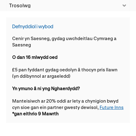
Ein hanes
Digwyddiadau a Phrofiadau
Gyrfaoedd WNO
Gwasanaethau technegol
Trosolwg
Defnyddiol i wybod
Darganfod opera
Cenir yn Saesneg, gydag uwchdeitlau Cymraeg a
Saesneg
Cymryd rhan
O dan 16 mlwydd oed
Ysgolion, Colegau a
Côr Cysur
£5 pan fyddant gydag oedolyn â thocyn pris llawn
Phrifysgolion
(yn ddibynnol ar argaeledd)
Lles gyda WNO
Yn ymuno â ni yng Nghaerdydd?
Manteisiwch ar 20% oddi ar lety a chynigion bwyd
Cefnogwch ni
cyn sioe gan ein partner gwesty dewisol,
Future Inns
*gan eithrio 9 Mawrth
Cyfrannwch nawr
Partneriaid Corfforaethol
Digwyddiadau i aelodau
Cefnogwyr WNO