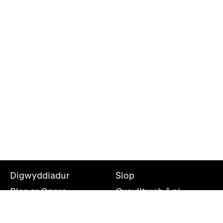
Digwyddiadur
Siop
Blas ar Opera
Cysylltwch â ni
Teithiau Opera
Amdanom ni