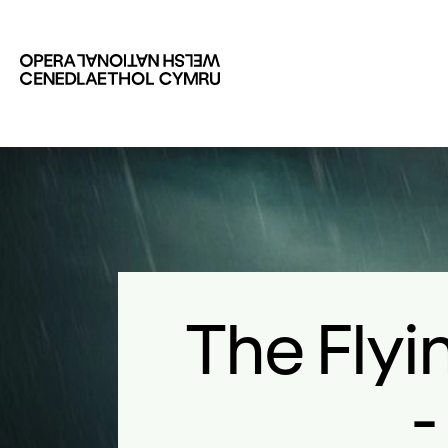
The Fly
-