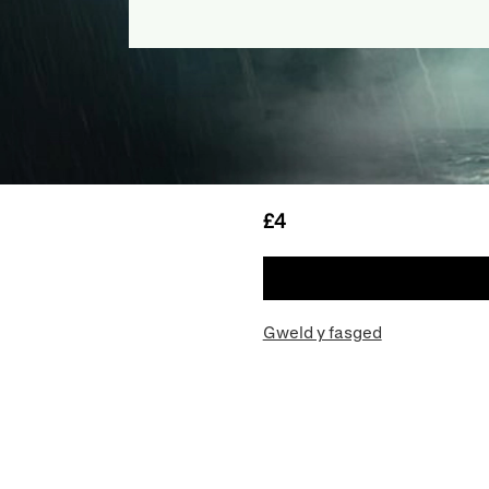
£4
Gweld y fasged