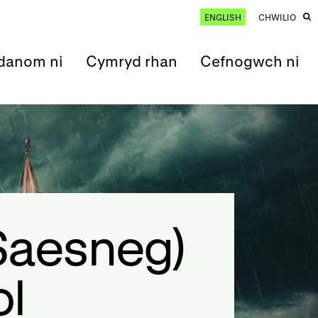
ENGLISH
CHWILIO
anom ni
Cymryd rhan
Cefnogwch ni
Saesneg)
ol