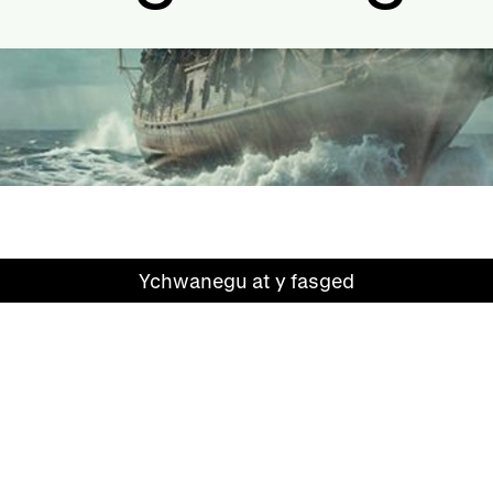
Ychwanegu at y fasged