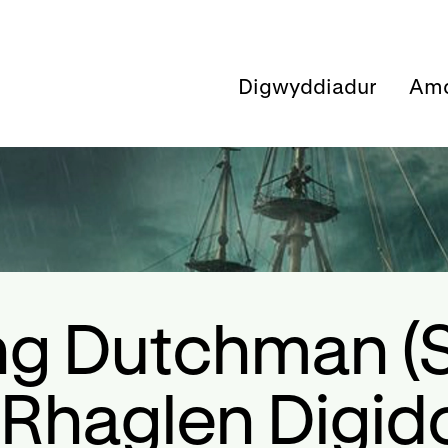
Digwyddiadur
Amd
ing Dutchman (
 Rhaglen Digid