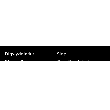
Digwyddiadur
Siop
Blas ar Opera
Cysylltwch â ni
Teithiau Opera
Amdanom ni
Darganfod opera
Cymryd rhan
Swyddfa’r wasg
Cefnogwch ni
Rhestr bostio
Opera Cenedlaethol Cymru, Canolfan Mileniwm Cymru,