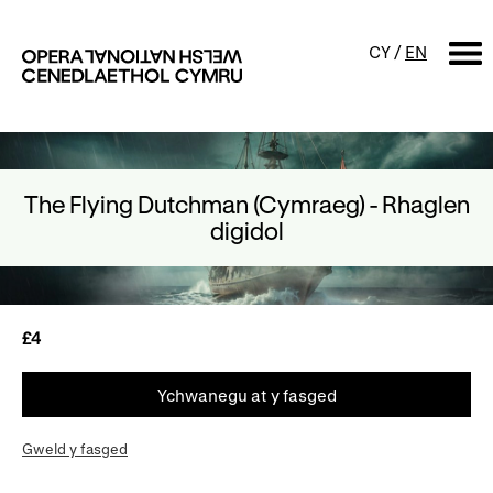
CY
/
EN
CHWILIO
The Flying Dutchman (Cymraeg) - Rhaglen
Digwyddiadur
digidol
Calendr
Digwyddiadau am ddim a
sgyrsiau
Cynyrchiadau
Digwyddiadau i'r teulu
£4
Cyngherddau
Perfformiad Hygyrch
Ychwanegu at y fasged
Gweld y fasged
Amdanom ni