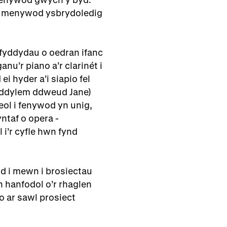
r menywod ysbrydoledig
fyddydau o oedran ifanc
u’r piano a’r clarinét i
i hyder a’i siapio fel
a ddylem ddweud Jane)
eol i fenywod yn unig,
ntaf o opera -
i’r cyfle hwn fynd
d i mewn i brosiectau
n hanfodol o’r rhaglen
io ar sawl prosiect