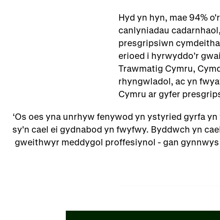
Hyd yn hyn, mae 94% o'
canlyniadau cadarnhaol,
presgripsiwn cymdeitha
erioed i hyrwyddo’r gwai
Trawmatig Cymru, Cymde
rhyngwladol, ac yn fwya
Cymru ar gyfer presgrip
Os oes yna unrhyw fenywod yn ystyried gyrfa yn 
sy'n cael ei gydnabod yn fwyfwy. Byddwch yn cael
gweithwyr meddygol proffesiynol - gan gynnwys f