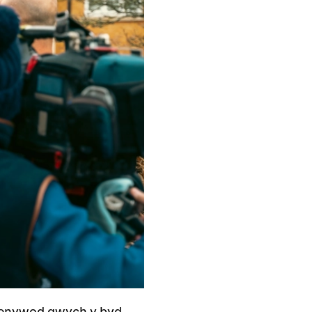
 fenywod gwych y byd.