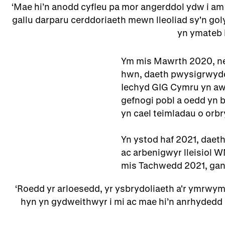
Mae hi’n anodd cyfleu pa mor angerddol ydw i am
gallu darparu cerddoriaeth mewn lleoliad sy'n go
yn ymateb 
Ym mis Mawrth 2020, ne
hwn, daeth pwysigrwydd 
Iechyd GIG Cymru yn aw
gefnogi pobl a oedd yn 
yn cael teimladau o orbr
Yn ystod haf 2021, dae
ac arbenigwyr lleisiol 
mis Tachwedd 2021, g
Roedd yr arloesedd, yr ysbrydoliaeth a'r ymrwym
hyn yn gydweithwyr i mi ac mae hi’n anrhydedd 