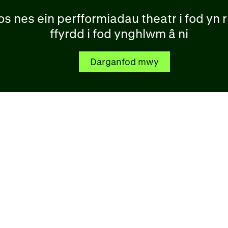
ros nes ein perfformiadau theatr i fod yn
ffyrdd i fod ynghlwm â ni
Darganfod mwy