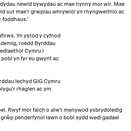
fyddydau newid bywydau ac mae hynny mor wir. Mae
eld sut mae'r grwpiau amrywiol yn rhyngweithio ac
r foddhaus.
irws. Yn ystod y cyfnod
andemig, roedd Byrddau
edlaethol Cymru i
pobl yn fyr eu gwynt ac
yrddau Iechyd GIG Cymru
blygu’r rhaglen ac ym
goel. Rwyf mor falch o alw'r menywod ysbrydoledig
n grŵp penderfynol iawn o bobl sydd wedi gadael