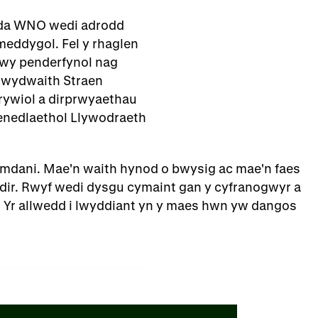
gyda WNO wedi adrodd
meddygol. Fel y rhaglen
fwy penderfynol nag
 Rwydwaith Straen
ywiol a dirprwyaethau
cenedlaethol Llywodraeth
amdani. Mae'n waith hynod o bwysig ac mae'n faes
ndir. Rwyf wedi dysgu cymaint gan y cyfranogwyr a
. Yr allwedd i lwyddiant yn y maes hwn yw dangos