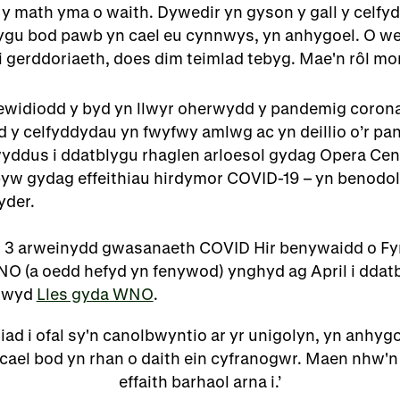
 y math yma o waith. Dywedir yn gyson y gall y cel
lygu bod pawb yn cael eu cynnwys, yn anhygoel. O w
i gerddoriaeth, does dim teimlad tebyg. Mae'n rôl mo
widiodd y byd yn llwyr oherwydd y pandemig coronaf
y celfyddydau yn fwyfwy amlwg ac yn deillio o’r p
yddus i ddatblygu rhaglen arloesol gydag Opera Cen
byw gydag effeithiau hirdymor COVID-19 – yn benodol 
yder.
th 3 arweinydd gwasanaeth COVID Hir benywaidd o F
WNO (a oedd hefyd yn fenywod) ynghyd ag April i ddat
anwyd
Lles gyda WNO
.
iad i ofal sy'n canolbwyntio ar yr unigolyn, yn anhy
cael bod yn rhan o daith ein cyfranogwr. Maen nhw'
effaith barhaol arna i.