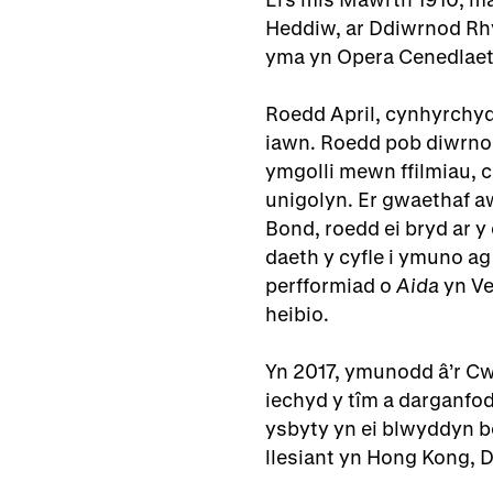
Heddiw, ar Ddiwrnod Rh
yma yn Opera Cenedlaet
Roedd April, cynhyrchyd
iawn. Roedd pob diwrnod 
ymgolli mewn ffilmiau, ce
unigolyn. Er gwaethaf a
Bond, roedd ei bryd ar y
daeth y cyfle i ymuno ag
perfformiad o
Aida
yn Ve
heibio.
Yn 2017, ymunodd â’r Cw
iechyd y tîm a darganfod
ysbyty yn ei blwyddyn bei
llesiant yn Hong Kong, 