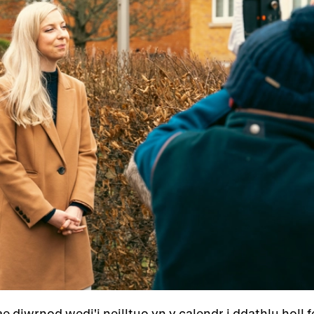
 diwrnod wedi'i neilltuo yn y calendr i ddathlu holl