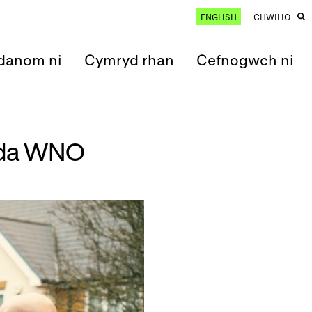
ENGLISH
CHWILIO
anom ni
Cymryd rhan
Cefnogwch ni
gyda WNO