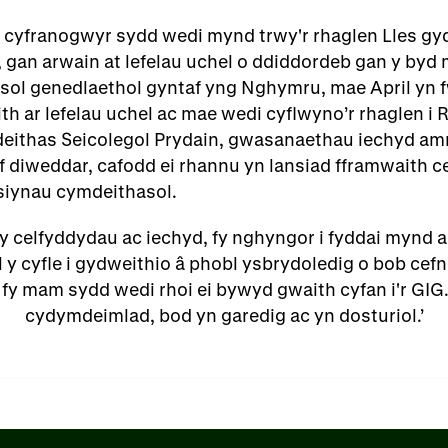
r cyfranogwyr sydd wedi mynd trwy'r rhaglen Lles 
 gan arwain at lefelau uchel o ddiddordeb gan y byd 
sol genedlaethol gyntaf yng Nghymru, mae April yn 
th ar lefelau uchel ac mae wedi cyflwyno’r rhaglen i
ithas Seicolegol Prydain, gwasanaethau iechyd amr
f diweddar, cafodd ei rhannu yn lansiad fframwaith 
siynau cymdeithasol.
y celfyddydau ac iechyd, fy nghyngor i fyddai mynd 
 y cyfle i gydweithio â phobl ysbrydoledig o bob cef
y mam sydd wedi rhoi ei bywyd gwaith cyfan i'r GIG
cydymdeimlad, bod yn garedig ac yn dosturiol.