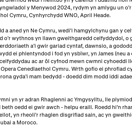
yngwladol y Menywod 2024, rydym yn amlygu un o’
hol Cymru, Cynhyrchydd WNO, April Heade.
d a aned yn Ne Cymru, wedi'i hamgylchynu gan y cel
o’r wythnos yn llawn gweithgaredd celfyddydol, o gan
rddoriaeth a’i gwir gariad cyntaf, dawnsio, a gododd e
wydd ei phlentyndod i fod yn ysbïwr, yn James (neu 
 celfyddydau ac ar ôl cyfnod mewn cwmni cyhoeddi ll
 Opera Cenedlaethol Cymru. Wrth gofio ei phrofiad cy
rona gyda’i mam bedydd - doedd dim modd iddi adael 
mni yn yr adran Rhaglenni ac Ymgysylltu, lle plymiod
 beth oedd ei gwir awch - helpu eraill. Roedd hi’n rha
lot, yn rheoli’r rhaglen disgrifiad sain, ac yn gweith
Dubai a Moroco.