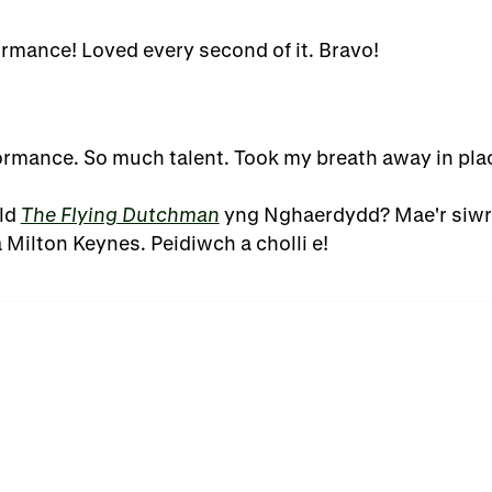
rmance! Loved every second of it. Bravo!
ormance. So much talent. Took my breath away in pla
eld
The Flying Dutchman
yng Nghaerdydd? Mae'r siwrn
Milton Keynes. Peidiwch a cholli e!