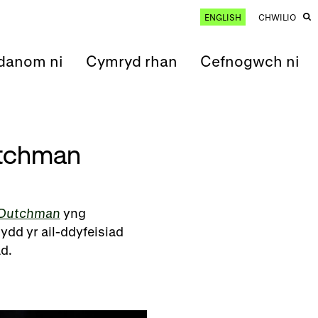
ENGLISH
CHWILIO
anom ni
Cymryd rhan
Cefnogwch ni
utchman
 Dutchman
yng
ydd yr ail-ddyfeisiad
d.