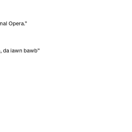
nal Opera.”
e, da iawn bawb”