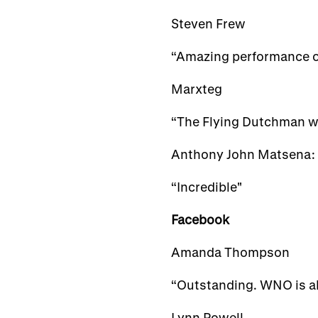
Steven Frew
“Amazing performance of
Marxteg
“The Flying Dutchman wa
Anthony John Matsena:
“Incredible"
Facebook
Amanda Thompson
“Outstanding. WNO is a
Lynn Powell