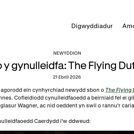
Digwyddiadur
Amd
NEWYDDION
 y gynulleidfa: The Flying D
21 Ebrill 2026
 agorodd ein cynhyrchiad newydd sbon o
The Flying
es. Cofleidiodd cynulleidfaoedd a beirniaid fel ei gil
lasur Wagner, ac nid oeddent yn swil o rannu'r caria
ulleidfaoedd Caerdydd i'w ddweud: