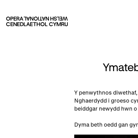
Ymateb
Y penwythnos diwethaf,
Nghaerdydd i groeso cynn
beiddgar newydd hwn o g
Dyma beth oedd gan gyn