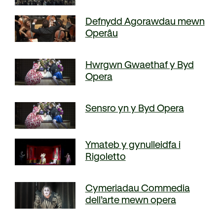
Ein hanes
Digwyddiadau a Phrofiadau
Defnydd Agorawdau mewn
Gyrfaoedd WNO
Gwasanaethau technegol
Operâu
Darganfod opera
Hwrgwn Gwaethaf y Byd
Opera
Cymryd rhan
Ysgolion, Colegau a
Côr Cysur
Sensro yn y Byd Opera
Phrifysgolion
Lles gyda WNO
Ymateb y gynulleidfa i
Rigoletto
Cefnogwch ni
Cymeriadau Commedia
Cyfrannwch nawr
Partneriaid Corfforaethol
dell’arte mewn opera
Digwyddiadau i aelodau
Cefnogwyr WNO