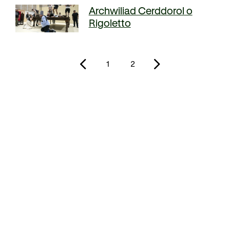
Archwiliad Cerddorol o
Rhoddion mewn Ewyllysiau
Rigoletto
1
2