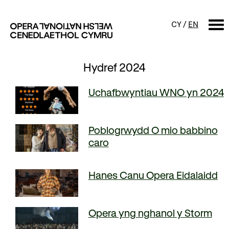
CY
/
EN
Hydref 2024
CHWILIO
Uchafbwyntiau WNO yn 2024
Digwyddiadur
Calendr
Digwyddiadau am ddim a
Poblogrwydd O mio babbino
sgyrsiau
caro
Cynyrchiadau
Digwyddiadau i'r teulu
Cyngherddau
Hanes Canu Opera Eidalaidd
Perfformiad Hygyrch
Opera yng nghanol y Storm
Amdanom ni