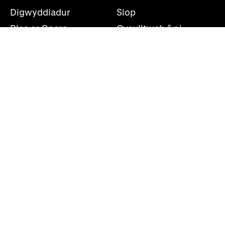
Digwyddiadur
Siop
Blas ar Opera
Cysylltwch â ni
Teithiau Opera
Amdanom ni
Darganfod opera
Cymryd rhan
Swyddfa’r wasg
Cefnogwch ni
Rhestr bostio
Opera Cenedlaethol Cymru, Canolfan Mileniwm Cymru,
Plas Bute, Caerdydd, CF10 5AL
+44(0)29 2063 5000
shwmae@wno.org.uk