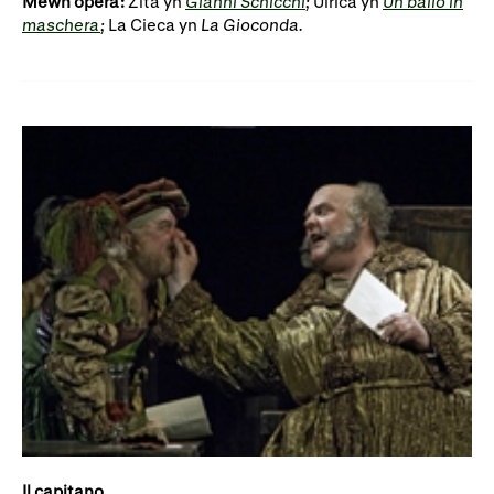
Mewn opera:
Zita yn
Gianni Schicchi
;
Ulrica yn
Un ballo in
maschera
;
La Cieca yn
La Gioconda.
Il capitano