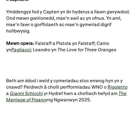
Ymddengys fod y Capten yn ŵr hyderus a llawn gwrywdod.
Ond mewn gwirionedd, mae’n swil ac yn ofnus. Yn aml,
mae’n fawr o gorffolaeth ac mae’n gymeriad digrif
hollbwysig.
Mewn opera:
Falstaff a Pistola yn
Falstaff;
Canio
yn
Pagliacci
;
Leandro yn
The Love for Three Oranges
Beth am ddod i weld y cymeriadau stoc enwog hyn yn y
cnawd? Peidiwch â cholli perfformiadau WNO o
Rigoletto
a
Gianni Schicchi
yr Hydref hwn a chofiwch hefyd am
The
Marriage of Figaro
yng Ngwanwyn 2025.