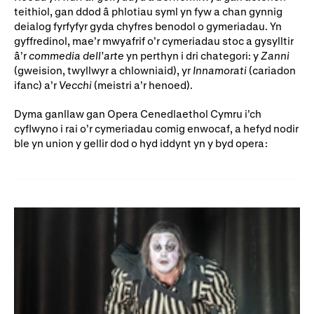
Ein hanes
Digwyddiadau a Phrofiadau
teithiol, gan ddod â phlotiau syml yn fyw a chan gynnig
deialog fyrfyfyr gyda chyfres benodol o gymeriadau. Yn
Gyrfaoedd WNO
Gwasanaethau technegol
gyffredinol, mae’r mwyafrif o’r cymeriadau stoc a gysylltir
â’r
commedia dell’arte
yn perthyn i dri chategori: y
Zanni
Darganfod opera
(gweision, twyllwyr a chlowniaid), yr
Innamorati
(cariadon
ifanc) a’r
Vecchi
(meistri a’r henoed).
Dyma ganllaw gan Opera Cenedlaethol Cymru i’ch
Cymryd rhan
cyflwyno i rai o’r cymeriadau comig enwocaf, a hefyd nodir
ble yn union y gellir dod o hyd iddynt yn y byd opera:
Ysgolion, Colegau a
Côr Cysur
Phrifysgolion
Lles gyda WNO
Cefnogwch ni
Cyfrannwch nawr
Partneriaid Corfforaethol
Digwyddiadau i aelodau
Cefnogwyr WNO