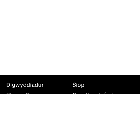
Digwyddiadur
Siop
Blas ar Opera
Cysylltwch â ni
Teithiau Opera
Amdanom ni
Darganfod opera
Cymryd rhan
Swyddfa’r wasg
Cefnogwch ni
Rhestr bostio