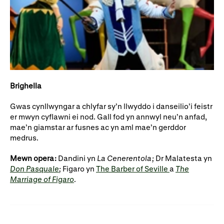
Brighella
Gwas cynllwyngar a chlyfar sy’n llwyddo i danseilio’i feistr
er mwyn cyflawni ei nod. Gall fod yn annwyl neu’n anfad,
mae’n giamstar ar fusnes ac yn aml mae’n gerddor
medrus.
Mewn opera:
Dandini yn
La Cenerentola;
Dr Malatesta yn
Don Pasquale
;
Figaro yn
The Barber of Seville
a
The
Marriage of Figaro
.