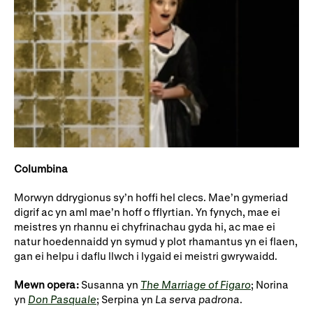
Columbina
Morwyn ddrygionus sy’n hoffi hel clecs. Mae’n gymeriad
digrif ac yn aml mae’n hoff o fflyrtian. Yn fynych, mae ei
meistres yn rhannu ei chyfrinachau gyda hi, ac mae ei
natur hoedennaidd yn symud y plot rhamantus yn ei flaen,
gan ei helpu i daflu llwch i lygaid ei meistri gwrywaidd.
Mewn opera:
Susanna yn
The Marriage of Figaro
; Norina
yn
Don Pasquale
; Serpina yn
La serva padrona
.