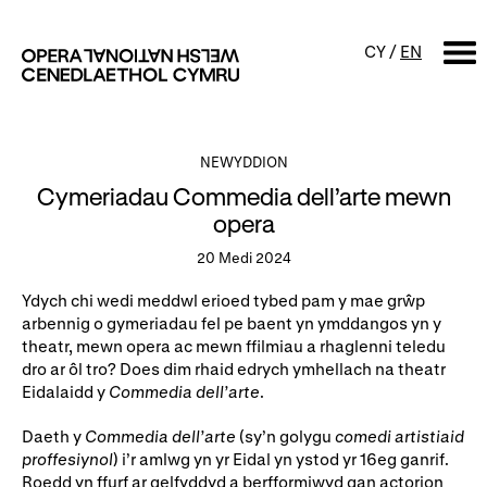
CY
/
EN
CHWILIO
NEWYDDION
Cymeriadau Commedia dell’arte mewn
Digwyddiadur
opera
20 Medi 2024
Calendr
Digwyddiadau am ddim a
sgyrsiau
Ydych chi wedi meddwl erioed tybed pam y mae grŵp
Cynyrchiadau
arbennig o gymeriadau fel pe baent yn ymddangos yn y
Digwyddiadau i'r teulu
theatr, mewn opera ac mewn ffilmiau a rhaglenni teledu
Cyngherddau
dro ar ôl tro? Does dim rhaid edrych ymhellach na theatr
Perfformiad Hygyrch
Eidalaidd y
Commedia dell’arte
.
Daeth y
Commedia dell’arte
(sy’n golygu
comedi artistiaid
Amdanom ni
proffesiynol
) i’r amlwg yn yr Eidal yn ystod yr 16eg ganrif.
Roedd yn ffurf ar gelfyddyd a berfformiwyd gan actorion