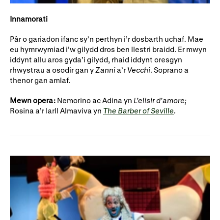
Innamorati
Pâr o gariadon ifanc sy’n perthyn i’r dosbarth uchaf. Mae
eu hymrwymiad i’w gilydd dros ben llestri braidd. Er mwyn
iddynt allu aros gyda’i gilydd, rhaid iddynt oresgyn
rhwystrau a osodir gan y
Zanni
a’r
Vecchi
. Soprano a
thenor gan amlaf.
Mewn opera:
Nemorino ac Adina yn
L’elisir d’amore;
Rosina a’r Iarll Almaviva yn
The Barber of Seville
.