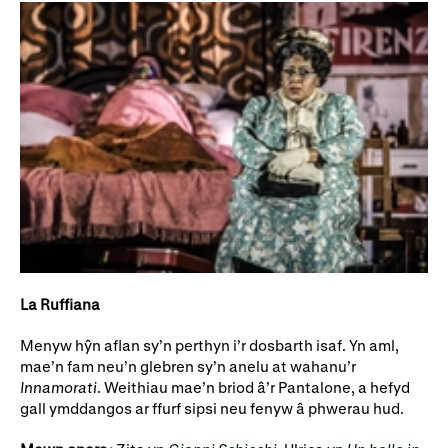
La Ruffiana
Menyw hŷn aflan sy’n perthyn i’r dosbarth isaf. Yn aml,
mae’n fam neu’n glebren sy’n anelu at wahanu’r
Innamorati
. Weithiau mae’n briod â’r Pantalone, a hefyd
gall ymddangos ar ffurf sipsi neu fenyw â phwerau hud.