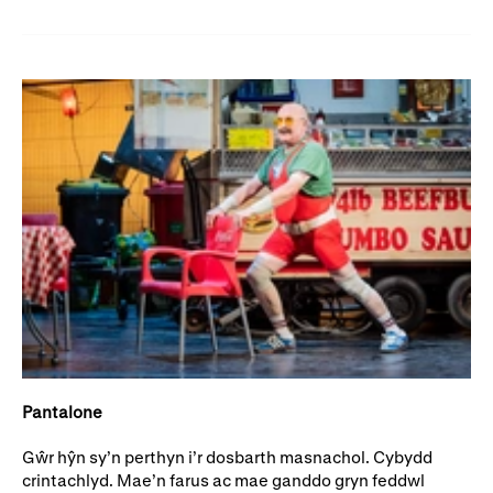
Pantalone
Gŵr hŷn sy’n perthyn i’r dosbarth masnachol. Cybydd
crintachlyd. Mae’n farus ac mae ganddo gryn feddwl