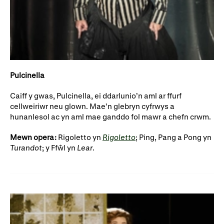
Rhoddion mewn Ewyllysiau
Pulcinella
Caiff y gwas, Pulcinella, ei ddarlunio’n aml ar ffurf
cellweiriwr neu glown. Mae’n glebryn cyfrwys a
hunanlesol ac yn aml mae ganddo fol mawr a chefn crwm.
Mewn opera:
Rigoletto yn
Rigoletto
; Ping, Pang a Pong yn
Turandot
; y Ffŵl yn
Lear
.