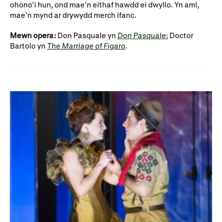
ohono’i hun, ond mae’n eithaf hawdd ei dwyllo. Yn aml,
mae’n mynd ar drywydd merch ifanc.
Mewn opera:
Don Pasquale yn
Don Pasquale
; Doctor
Bartolo yn
The Marriage of Figaro
.