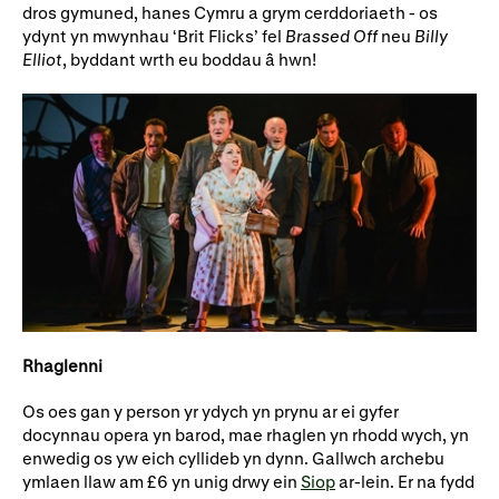
dros gymuned, hanes Cymru a grym cerddoriaeth - os
Rhoddion mewn Ewyllysiau
ydynt yn mwynhau ‘Brit Flicks’ fel
Brassed Off
neu
Billy
Elliot
, byddant wrth eu boddau â hwn!
Rhaglenni
Os oes gan y person yr ydych yn prynu ar ei gyfer
docynnau opera yn barod, mae rhaglen yn rhodd wych, yn
enwedig os yw eich cyllideb yn dynn. Gallwch archebu
ymlaen llaw am £6 yn unig drwy ein
Siop
ar-lein. Er na fydd