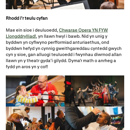
Rhodd i’r teulu cyfan
Mae ein sioe i deuluoedd,
Chwarae Opera YN FYW
Llongddrylliad!
, yn llawn hwyl i bawb. Nid yn unig y
byddwn yn cyflwyno perfformiad anturiaethus, ond
byddwn hefyd yn cynnig gweithgareddau cyntedd gwych
cyn y sioe, gan alluogi teuluoedd i fwynhau diwrnod allan
llawn yn y theatr gyda’i gilydd. Dyma'r math o anrheg a
fydd yn aros yn y cof!