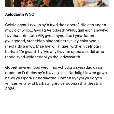
Aelodaeth WNO
Ceisio prynu i rywun sy’n frwd dros opera? Nid oes angen
mwy o chwilio... Gydag
Aelodaeth WNO
, gall eich anwylyd
fwynhau triniaeth VIP, gyda mynediad i ymarferion
gwisgoedd, archebion blaenoriaeth, e-gylchlythyrau
rheolaidd a mwy. Mae hyn oll ar gael wrth ein cefnogi i
barhau â’n gwaith hyfryd ar y llwyfan opera ac oddi arno –
rhodd sydd wirioneddol yn rhoi ddwywaith.
Gobeithiwn ein bod wedi rhoi ychydig o syniadau o ran
rhoddion i’r rheiny sy’n bwysig i chi. Nadolig Llawen gawn
bawb yn Opera Cenedlaethol Cymru! Rydym yn edrych
ymlaen yn arw at barhau i greu cerddoriaeth a theatr yn
2026.