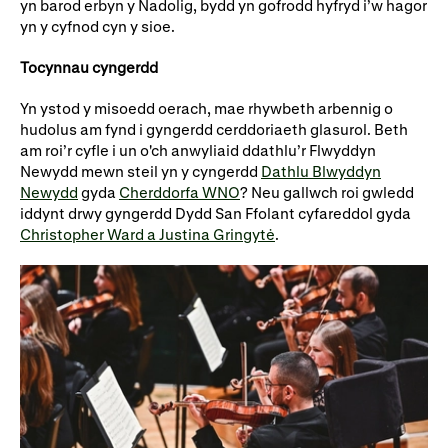
yn barod erbyn y Nadolig, bydd yn gofrodd hyfryd i’w hagor
yn y cyfnod cyn y sioe.
Tocynnau cyngerdd
Yn ystod y misoedd oerach, mae rhywbeth arbennig o
hudolus am fynd i gyngerdd cerddoriaeth glasurol. Beth
am roi’r cyfle i un o'ch anwyliaid ddathlu’r Flwyddyn
Newydd mewn steil yn y cyngerdd
Dathlu Blwyddyn
Newydd
gyda
Cherddorfa WNO
? Neu gallwch roi gwledd
iddynt drwy gyngerdd Dydd San Ffolant cyfareddol gyda
Christopher Ward a Justina Gringytė
.