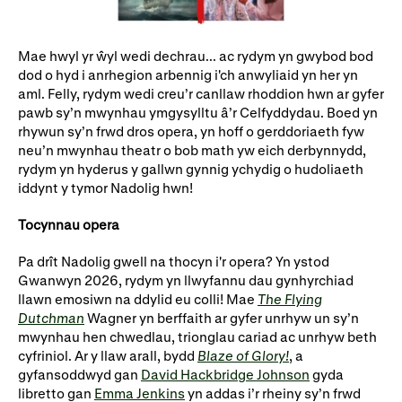
Ein hanes
Digwyddiadau a Phrofiadau
Gyrfaoedd WNO
Gwasanaethau technegol
Mae hwyl yr ŵyl wedi dechrau... ac rydym yn gwybod bod
dod o hyd i anrhegion arbennig i'ch anwyliaid yn her yn
Darganfod opera
aml. Felly, rydym wedi creu’r canllaw rhoddion hwn ar gyfer
pawb sy’n mwynhau ymgysylltu â’r Celfyddydau. Boed yn
rhywun sy’n frwd dros opera, yn hoff o gerddoriaeth fyw
neu’n mwynhau theatr o bob math yw eich derbynnydd,
Cymryd rhan
rydym yn hyderus y gallwn gynnig ychydig o hudoliaeth
iddynt y tymor Nadolig hwn!
Ysgolion, Colegau a
Côr Cysur
Phrifysgolion
Tocynnau opera
Lles gyda WNO
Pa drît Nadolig gwell na thocyn i'r opera? Yn ystod
Gwanwyn 2026, rydym yn llwyfannu dau gynhyrchiad
llawn emosiwn na ddylid eu colli! Mae
The Flying
Cefnogwch ni
Dutchman
Wagner yn berffaith ar gyfer unrhyw un sy’n
mwynhau hen chwedlau, trionglau cariad ac unrhyw beth
Cyfrannwch nawr
Partneriaid Corfforaethol
cyfriniol. Ar y llaw arall, bydd
Blaze of Glory!
, a
gyfansoddwyd gan
David Hackbridge Johnson
gyda
Digwyddiadau i aelodau
Cefnogwyr WNO
libretto gan
Emma Jenkins
yn addas i’r rheiny sy’n frwd