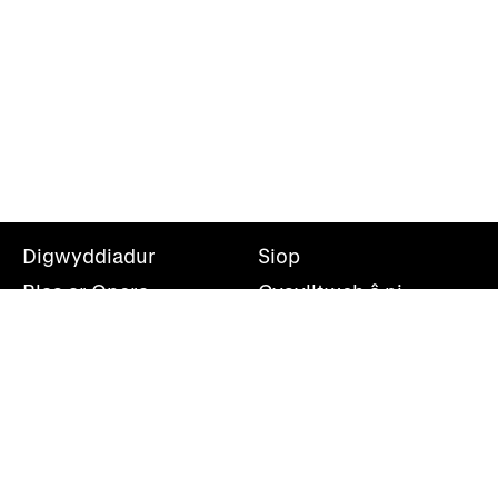
Digwyddiadur
Siop
Blas ar Opera
Cysylltwch â ni
Teithiau Opera
Amdanom ni
Darganfod opera
Cymryd rhan
Swyddfa’r wasg
Cefnogwch ni
Rhestr bostio
Opera Cenedlaethol Cymru, Canolfan Mileniwm Cymru,