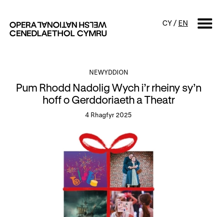
CY
/
EN
CHWILIO
NEWYDDION
Pum Rhodd Nadolig Wych i’r rheiny sy’n
Digwyddiadur
hoff o Gerddoriaeth a Theatr
4 Rhagfyr 2025
Calendr
Digwyddiadau am ddim a
sgyrsiau
Cynyrchiadau
Digwyddiadau i'r teulu
Cyngherddau
Perfformiad Hygyrch
Amdanom ni