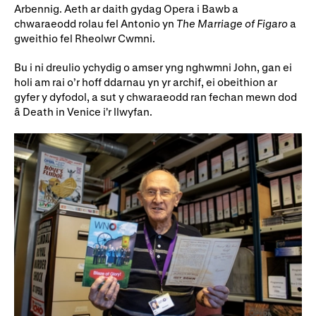
Ein hanes
Digwyddiadau a Phrofiadau
Arbennig. Aeth ar daith gydag Opera i Bawb a
chwaraeodd rolau fel Antonio yn
The Marriage of Figaro
a
Gyrfaoedd WNO
Gwasanaethau technegol
gweithio fel Rheolwr Cwmni.
Darganfod opera
Bu i ni dreulio ychydig o amser yng nghwmni John, gan ei
holi am rai o’r hoff ddarnau yn yr archif, ei obeithion ar
gyfer y dyfodol, a sut y chwaraeodd ran fechan mewn dod
â Death in Venice i'r llwyfan.
Cymryd rhan
Ysgolion, Colegau a
Côr Cysur
Phrifysgolion
Lles gyda WNO
Cefnogwch ni
Cyfrannwch nawr
Partneriaid Corfforaethol
Digwyddiadau i aelodau
Cefnogwyr WNO