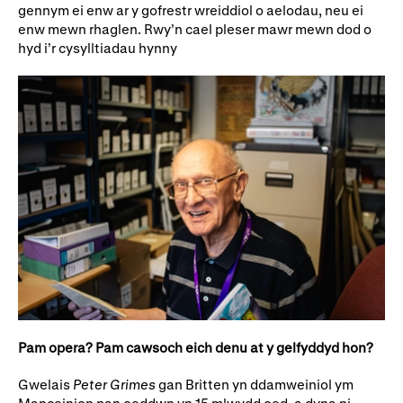
gennym ei enw ar y gofrestr wreiddiol o aelodau, neu ei
enw mewn rhaglen. Rwy’n cael pleser mawr mewn dod o
hyd i’r cysylltiadau hynny
Pam opera? Pam cawsoch eich denu at y gelfyddyd hon?
Gwelais
Peter Grimes
gan Britten yn ddamweiniol ym
Manceinion pan oeddwn yn 15 mlwydd oed, a dyna ni,