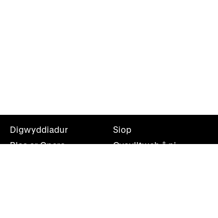
Digwyddiadur
Siop
Blas ar Opera
Cysylltwch â ni
Teithiau Opera
Amdanom ni
Darganfod opera
Cymryd rhan
Swyddfa’r wasg
Cefnogwch ni
Rhestr bostio