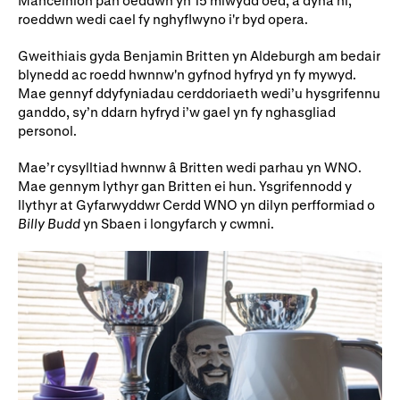
roeddwn wedi cael fy nghyflwyno i'r byd opera.
Gweithiais gyda Benjamin Britten yn Aldeburgh am bedair
blynedd ac roedd hwnnw'n gyfnod hyfryd yn fy mywyd.
Mae gennyf ddyfyniadau cerddoriaeth wedi’u hysgrifennu
ganddo, sy’n ddarn hyfryd i’w gael yn fy nghasgliad
personol.
Mae’r cysylltiad hwnnw â Britten wedi parhau yn WNO.
Mae gennym lythyr gan Britten ei hun. Ysgrifennodd y
llythyr at Gyfarwyddwr Cerdd WNO yn dilyn perfformiad o
Billy Budd
yn Sbaen i longyfarch y cwmni.