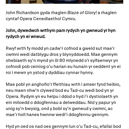
Rhoddion mewn Ewyllysiau
John Richardson gyda rhaglen
Blaze of Glory!
a rhaglen
cyntaf Opera Cenedlaethol Cymru.
John, dywedwch wrthym pam rydych yn gwneud yr hyn
rydych yn ei wneud.
Rwyf wrth fy modd yn cadw’r cofnod a gweld sut mae’r
cwmni wedi datblygu dros y blynyddoedd. Mae gennym
ohebiaeth sy’n mynd yn ôl 80 mlynedd o'r sylfaenwyr yn
cofnodi pob ceiniog o’u harian eu hunain yr oeddent yn ei
roi i mewn yn ystod y dyddiau cynnar hynny.
Mae pobl yn anghofio’r ffeithiau wrth i amser fynd heibio,
neu maen nhw’n clywed bod eu Tad-cu wedi bod yn yr
Opera. Rydym yn eu helpu i ddod o hyd i’r dystiolaeth yn
ein miloedd o ddogfennau a delweddau. Nid y papur yn
unig sy’n bwysig, ond y bobl sy’n gwneud y cwmni, ac
mae’r holl hanes hwnnw wedi’i ddogfennu gennym.
Hyd yn oed os nad oes gennym lun o’u Tad-cu, efallai bod