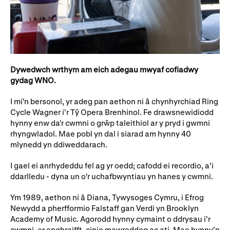
Dywedwch wrthym am eich adegau mwyaf cofiadwy
gydag WNO.
I mi'n bersonol, yr adeg pan aethon ni â chynhyrchiad Ring
Cycle Wagner i’r Tŷ Opera Brenhinol. Fe drawsnewidiodd
hynny enw da'r cwmni o grŵp taleithiol ar y pryd i gwmni
rhyngwladol. Mae pobl yn dal i siarad am hynny 40
mlynedd yn ddiweddarach.
I gael ei anrhydeddu fel ag yr oedd; cafodd ei recordio, a’i
ddarlledu - dyna un o'r uchafbwyntiau yn hanes y cwmni.
Ym 1989, aethon ni â Diana, Tywysoges Cymru, i Efrog
Newydd a pherfformio Falstaff gan Verdi yn Brooklyn
Academy of Music. Agorodd hynny cymaint o ddrysau i’r
cwmni, er enghraifft, cinio mawreddog ac ati. Mae hynny’n