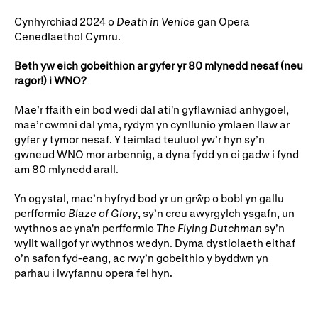
Cynhyrchiad 2024 o
Death in Venice
gan Opera
Cenedlaethol Cymru.
Beth yw eich gobeithion ar gyfer yr 80 mlynedd nesaf (neu
ragor!) i WNO?
Mae’r ffaith ein bod wedi dal ati'n gyflawniad anhygoel,
mae’r cwmni dal yma, rydym yn cynllunio ymlaen llaw ar
gyfer y tymor nesaf. Y teimlad teuluol yw’r hyn sy’n
gwneud WNO mor arbennig, a dyna fydd yn ei gadw i fynd
am 80 mlynedd arall.
Yn ogystal, mae’n hyfryd bod yr un grŵp o bobl yn gallu
perfformio
Blaze of Glory
, sy’n creu awyrgylch ysgafn, un
wythnos ac yna'n perfformio
The Flying Dutchman
sy’n
wyllt wallgof yr wythnos wedyn. Dyma dystiolaeth eithaf
o’n safon fyd-eang, ac rwy’n gobeithio y byddwn yn
parhau i lwyfannu opera fel hyn.