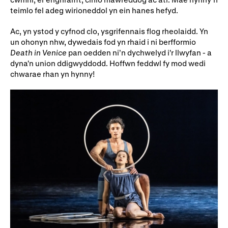
teimlo fel adeg wirioneddol yn ein hanes hefyd.
Ac, yn ystod y cyfnod clo, ysgrifennais flog rheolaidd. Yn
un ohonyn nhw, dywedais fod yn rhaid i ni berfformio
Death in Venice
pan oedden ni’n dychwelyd i'r llwyfan - a
dyna'n union ddigwyddodd. Hoffwn feddwl fy mod wedi
chwarae rhan yn hynny!