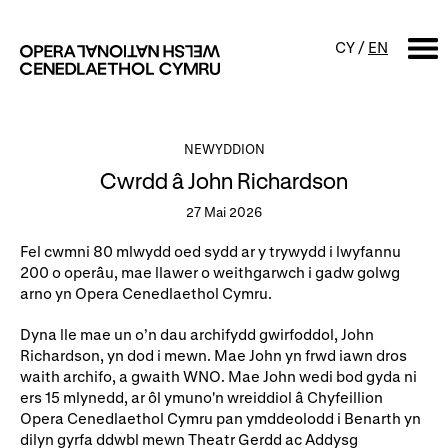
CY
/
EN
CHWILIO
NEWYDDION
Cwrdd â John Richardson
Digwyddiadur
27 Mai 2026
Calendr
Digwyddiadau am ddim a
Fel cwmni 80 mlwydd oed sydd ar y trywydd i lwyfannu
sgyrsiau
200 o operâu, mae llawer o weithgarwch i gadw golwg
Cynyrchiadau
arno yn Opera Cenedlaethol Cymru.
Digwyddiadau i'r teulu
Cyngherddau
Dyna lle mae un o’n dau archifydd gwirfoddol, John
Perfformiad Hygyrch
Richardson, yn dod i mewn. Mae John yn frwd iawn dros
waith archifo, a gwaith WNO. Mae John wedi bod gyda ni
ers 15 mlynedd, ar ôl ymuno'n wreiddiol â Chyfeillion
Amdanom ni
Opera Cenedlaethol Cymru pan ymddeolodd i Benarth yn
dilyn gyrfa ddwbl mewn Theatr Gerdd ac Addysg