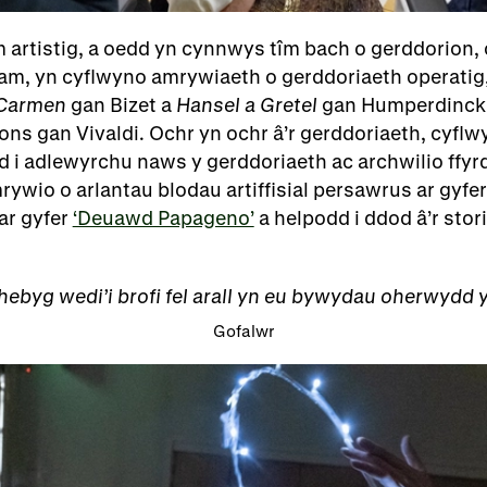
 artistig, a oedd yn cynnwys tîm bach o gerddorion, 
m, yn cyflwyno amrywiaeth o gerddoriaeth operatig, 
Carmen
gan Bizet a
Hansel a Gretel
gan Humperdinck 
ons gan Vivaldi. Ochr yn ochr â’r gerddoriaeth, cyfl
i adlewyrchu naws y gerddoriaeth ac archwilio ffyrdd
rywio o arlantau blodau artiffisial persawrus ar gyfe
ar gyfer
‘Deuawd Papageno’
a helpodd i ddod â’r stori
hebyg wedi’i brofi fel arall yn eu bywydau oherwydd 
Gofalwr