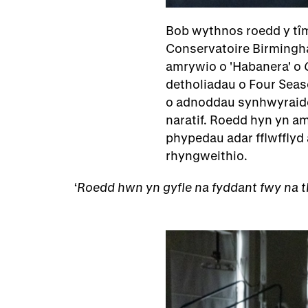
Bob wythnos roedd y tîm
Conservatoire Birmingha
amrywio o 'Habanera' o
detholiadau o Four Seas
o adnoddau synhwyraidd 
naratif. Roedd hyn yn am
phypedau adar fflwfflyd 
rhyngweithio.
Roedd hwn yn gyfle na fyddant fwy na t