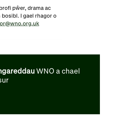
brofi pŵer, drama ac
osibl. I gael rhagor o
lor@wno.org.uk
hgareddau
WNO a chael
sur