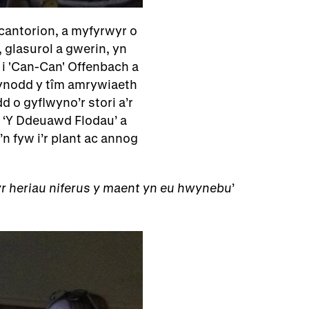
cantorion, a myfyrwyr o
glasurol a gwerin, yn
i 'Can-Can' Offenbach a
wynodd y tîm amrywiaeth
 o gyflwyno’r stori a’r
r ‘Y Ddeuawd Flodau’ a
’n fyw i’r plant ac annog
yr heriau niferus y maent yn eu hwynebu