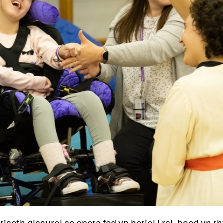
iaeth glasurol ac opera fod yn heriol i rai, boed yn 