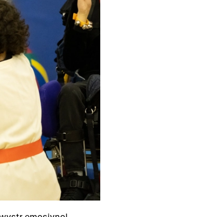
rhwystr emosiynol,