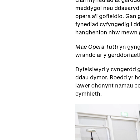
meddygol neu ddaearydd
opera a’i gofleidio. Ga
fynediad cyfyngedig i d
hanghenion nhw mewn g
Mae Opera Tutti
yn gyng
wrando ar y gerddoriaeth
Dyfeisiwyd y cyngerdd g
ddau dymor. Roedd yr ho
lawer ohonynt namau co
cymhleth.