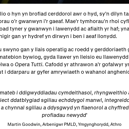
lio o hyn yn brofiad cerddorol awr o hyd, sy’n dilyn t
rau o’r gwanwyn i’r gaeaf. Mae'r tymhorau'n rhoi cyf
ad tyner y gwanwyn i lawenydd ac afiaith yr haf; yna
gir gan yr hydref yn dirwyn i ben i aeaf llonydd.
 swyno gan y llais operatig ac roedd y gerddoriaeth
matebion bywiog, gyda llawer yn lleisio eu llawenydd
 elwa o
Opera Tutti.
Cafodd yr athrawon a’r gofalwyr y
t i ddarparu ar gyfer amrywiaeth o wahanol angheni
 ymateb i ddigwyddiadau cymdeithasol, rhyngweithio 
iect ddatblygiad sgiliau echddygol manwl, integreid
 a chynnal sgiliau a ddysgwyd yn flaenorol a chyffr
profiadau newydd
Martin Goodwin, Arbenigwr PMLD, Ymgynghorydd, Athro