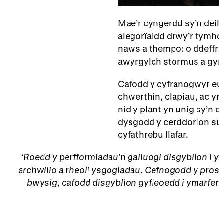
Mae’r cyngerdd sy’n deil
alegorïaidd drwy’r tymho
naws a thempo: o ddeffro
awyrgylch stormus a gyni
Cafodd y cyfranogwyr eu
chwerthin, clapiau, ac y
nid y plant yn unig sy’n
dysgodd y cerddorion su
cyfathrebu llafar.
Roedd y perfformiadau’n galluogi disgyblion i
archwilio a rheoli ysgogiadau. Cefnogodd y pros
bwysig, cafodd disgyblion gyfleoedd i ymarfer