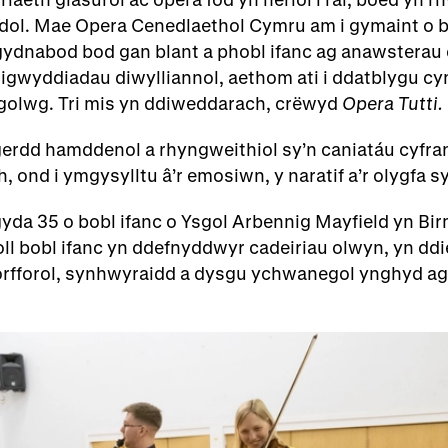
ol. Mae Opera Cenedlaethol Cymru am i gymaint o bo
n gydnabod bod gan blant a phobl ifanc ag anawstera
digwyddiadau diwylliannol, aethom ati i ddatblygu c
olwg. Tri mis yn ddiweddarach, crëwyd
Opera Tutti.
erdd hamddenol a rhyngweithiol sy’n caniatáu cyfran
, ond i ymgysylltu â’r emosiwn, y naratif a’r olygfa s
yda 35 o bobl ifanc o Ysgol Arbennig Mayfield yn B
ll bobl ifanc yn ddefnyddwyr cadeiriau olwyn, yn ddi
rfforol, synhwyraidd a dysgu ychwanegol ynghyd ag