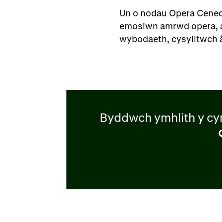
Un o nodau Opera Cenedl
emosiwn amrwd opera, a 
wybodaeth, cysylltwch 
Byddwch ymhlith y cy