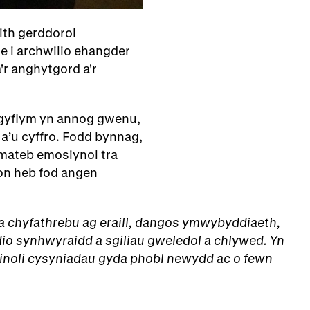
aith gerddorol
le i archwilio ehangder
'r anghytgord a'r
 gyflym yn annog gwenu,
 a’u cyffro. Fodd bynnag,
mateb emosiynol tra
on heb fod angen
a chyfathrebu ag eraill, dangos ymwybyddiaeth,
dio synhwyraidd a sgiliau gweledol a chlywed. Yn
edinoli cysyniadau gyda phobl newydd ac o fewn