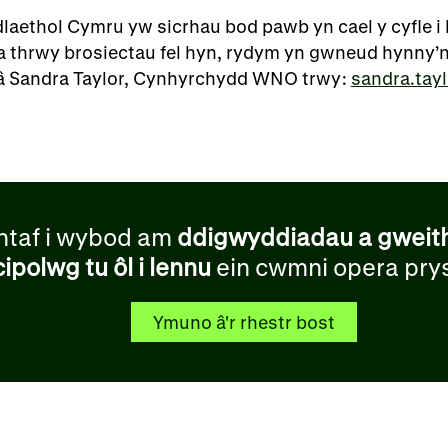
aethol Cymru yw sicrhau bod pawb yn cael y cyfle i 
thrwy brosiectau fel hyn, rydym yn gwneud hynny’n b
â Sandra Taylor, Cynhyrchydd WNO trwy:
sandra.tay
ntaf i wybod am
ddigwyddiadau a gweit
cipolwg tu ôl i lennu
ein cwmni opera pry
Ymuno â'r rhestr bost