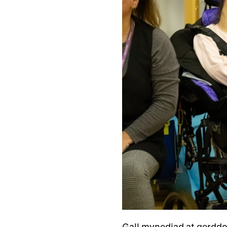
Gall mynediad at gerddor