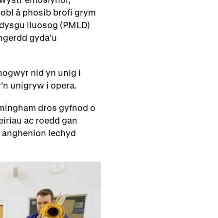
bl â phosib brofi grym
u dysgu lluosog (PMLD)
yngerdd gyda’u
ogwyr nid yn unig i
y’n unigryw i opera.
irmingham dros gyfnod o
eiriau ac roedd gan
 anghenion iechyd