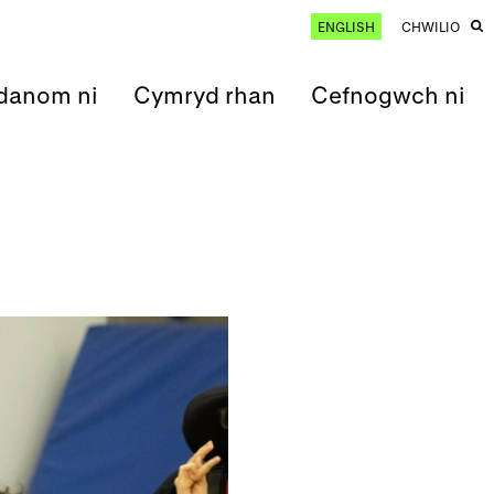
ENGLISH
CHWILIO
anom ni
Cymryd rhan
Cefnogwch ni