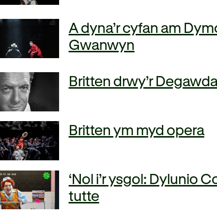
A dyna’r cyfan am Dymo
Gwanwyn
Britten drwy’r Degawd
Britten ym myd opera
‘Nol i’r ysgol: Dylunio C
tutte