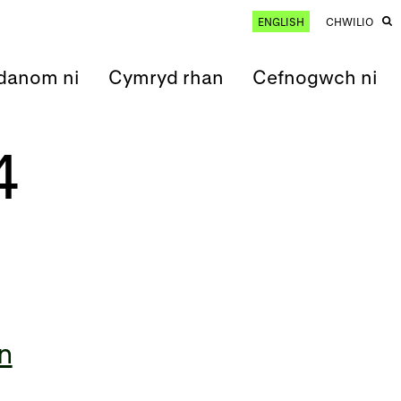
ENGLISH
CHWILIO
anom ni
Cymryd rhan
Cefnogwch ni
4
n