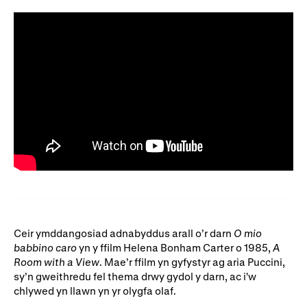
Ceir ymddangosiad adnabyddus arall o’r darn
O mio
babbino caro
yn y ffilm Helena Bonham Carter o 1985,
A
Room with a View
. Mae’r ffilm yn gyfystyr ag aria Puccini,
sy’n gweithredu fel thema drwy gydol y darn, ac i'w
chlywed yn llawn yn yr olygfa olaf.