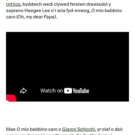
Ein hanes
Digwyddiadau a Phrofiadau
trittico
,
byddwch wedi clywed fersiwn drawiadol y
soprano Haegee Lee o’r aria fyd-enwog,
O mio babbino
Gyrfaoedd WNO
Gwasanaethau technegol
caro (Oh, my dear Papa).
Darganfod opera
Cymryd rhan
Ysgolion, Colegau a
Côr Cysur
Phrifysgolion
Lles gyda WNO
Cefnogwch ni
Cyfrannwch nawr
Partneriaid Corfforaethol
Mae
O mio babbino caro
o
Gianni Schicchi
, yr olaf o dair
Digwyddiadau i aelodau
Cefnogwyr WNO