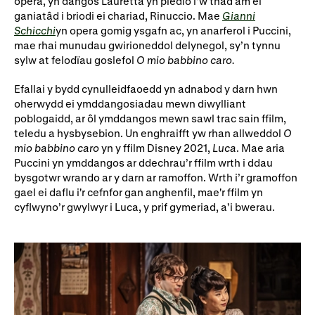
opera, yn dangos Lauretta yn pledio i’w thad am ei
ganiatâd i briodi ei chariad, Rinuccio. Mae
Gianni
Rhoddion mewn Ewyllysiau
Schicchi
yn opera gomig ysgafn ac, yn anarferol i Puccini,
mae rhai munudau gwirioneddol delynegol, sy’n tynnu
sylw at felodïau goslefol
O mio babbino caro.
Efallai y bydd cynulleidfaoedd yn adnabod y darn hwn
oherwydd ei ymddangosiadau mewn diwylliant
poblogaidd, ar ôl ymddangos mewn sawl trac sain ffilm,
teledu a hysbysebion. Un enghraifft yw rhan allweddol
O
mio babbino caro
yn y ffilm Disney 2021,
Luca
. Mae aria
Puccini yn ymddangos ar ddechrau’r ffilm wrth i ddau
bysgotwr wrando ar y darn ar ramoffon. Wrth i’r gramoffon
gael ei daflu i'r cefnfor gan anghenfil, mae'r ffilm yn
cyflwyno’r gwylwyr i Luca, y prif gymeriad, a’i bwerau.