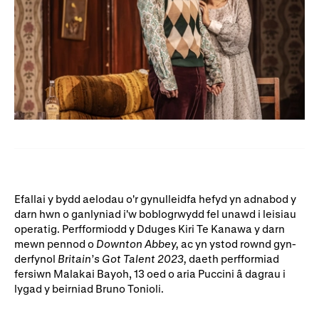
Efallai y bydd aelodau o'r gynulleidfa hefyd yn adnabod y
darn hwn o ganlyniad i'w boblogrwydd fel unawd i leisiau
operatig. Perfformiodd y Dduges Kiri Te Kanawa y darn
mewn pennod o
Downton Abbey,
ac yn ystod rownd gyn-
derfynol
Britain’s Got Talent 2023,
daeth perfformiad
fersiwn Malakai Bayoh, 13 oed o aria Puccini â dagrau i
lygad y beirniad Bruno Tonioli.