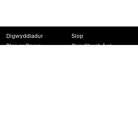
Digwyddiadur
Siop
Blas ar Opera
Cysylltwch â ni
Teithiau Opera
Amdanom ni
Darganfod opera
Cymryd rhan
Swyddfa’r wasg
Cefnogwch ni
Rhestr bostio
Opera Cenedlaethol Cymru, Canolfan Mileniwm Cymru,
Plas Bute, Caerdydd, CF10 5AL
+44(0)29 2063 5000
shwmae@wno.org.uk