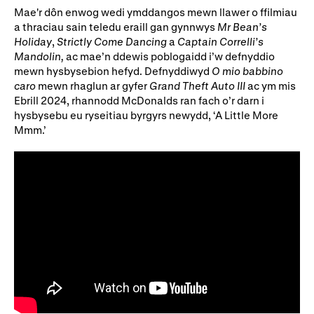
Mae'r dôn enwog wedi ymddangos mewn llawer o ffilmiau
a thraciau sain teledu eraill gan gynnwys
Mr Bean’s
Holiday
,
Strictly Come Dancing
a
Captain Correlli’s
Mandolin,
ac mae’n ddewis poblogaidd i’w defnyddio
mewn hysbysebion hefyd. Defnyddiwyd
O mio babbino
caro
mewn rhaglun ar gyfer
Grand Theft Auto III
ac ym mis
Ebrill 2024, rhannodd McDonalds ran fach o’r darn i
hysbysebu eu ryseitiau byrgyrs newydd, ‘A Little More
Mmm.’