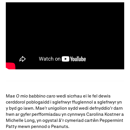
Mae
O mio babbino caro
wedi sicrhau ei le fel dewis
cerddorol poblogaidd i sglefrwyr ffuglennol a sglefrwyr yn
y byd go iawn. Mae'r unigolion sydd wedi defnyddio’r darn
hwn ar gyfer perfformiadau yn cynnwys Carolina Kostner a
Michelle Long, yn ogystal â’r cymeriad cartŵn Peppermint
Patty mewn pennod o Peanuts.