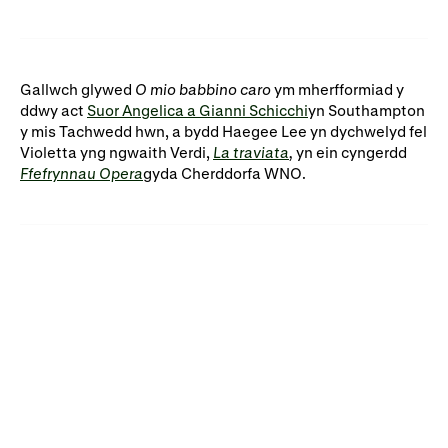
Gallwch glywed
O mio babbino caro
ym mherfformiad y
ddwy act
Suor Angelica a Gianni Schicchi
yn Southampton
y mis Tachwedd hwn, a bydd Haegee Lee yn dychwelyd fel
Violetta yng ngwaith Verdi,
La traviata
,
yn ein cyngerdd
Ffefrynnau Opera
gyda Cherddorfa WNO.