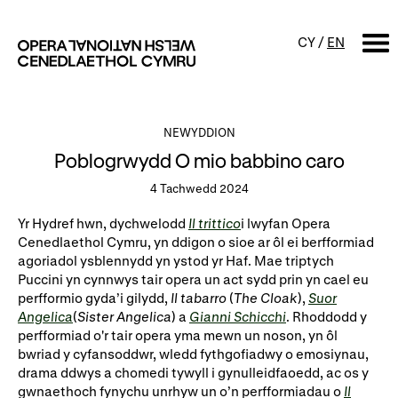
CY
/
EN
CHWILIO
NEWYDDION
Poblogrwydd O mio babbino caro
Digwyddiadur
4 Tachwedd 2024
Calendr
Digwyddiadau am ddim a
Yr Hydref hwn, dychwelodd
Il trittico
i lwyfan Opera
sgyrsiau
Cenedlaethol Cymru, yn ddigon o sioe ar ôl ei berfformiad
Cynyrchiadau
agoriadol ysblennydd yn ystod yr Haf. Mae triptych
Digwyddiadau i'r teulu
Puccini yn cynnwys tair opera un act sydd prin yn cael eu
Cyngherddau
perfformio gyda’i gilydd,
Il tabarro
(
The Cloak
),
Suor
Perfformiad Hygyrch
Angelica
(
Sister Angelica
) a
Gianni Schicchi
. Rhoddodd y
perfformiad o'r tair opera yma mewn un noson, yn ôl
bwriad y cyfansoddwr, wledd fythgofiadwy o emosiynau,
Amdanom ni
drama ddwys a chomedi tywyll i gynulleidfaoedd, ac os y
gwnaethoch fynychu unrhyw un o’n perfformiadau o
Il