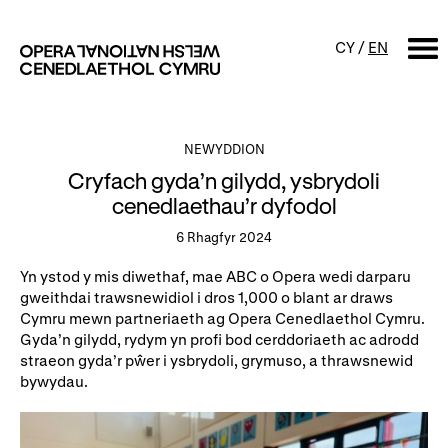
CY
/
EN
CHWILIO
NEWYDDION
Cryfach gyda’n gilydd, ysbrydoli
Digwyddiadur
cenedlaethau’r dyfodol
6 Rhagfyr 2024
Calendr
Digwyddiadau am ddim a
sgyrsiau
Yn ystod y mis diwethaf, mae ABC o Opera wedi darparu
Cynyrchiadau
gweithdai trawsnewidiol i dros 1,000 o blant ar draws
Digwyddiadau i'r teulu
Cymru mewn partneriaeth ag Opera Cenedlaethol Cymru.
Cyngherddau
Gyda’n gilydd, rydym yn profi bod cerddoriaeth ac adrodd
Perfformiad Hygyrch
straeon gyda’r pŵer i ysbrydoli, grymuso, a thrawsnewid
bywydau.
Amdanom ni