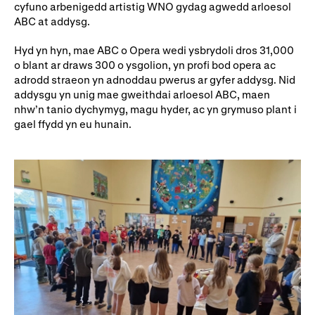
cyfuno arbenigedd artistig WNO gydag agwedd arloesol
Rhoddion mewn Ewyllysiau
ABC at addysg.
Hyd yn hyn, mae ABC o Opera wedi ysbrydoli dros 31,000
o blant ar draws 300 o ysgolion, yn profi bod opera ac
adrodd straeon yn adnoddau pwerus ar gyfer addysg. Nid
addysgu yn unig mae gweithdai arloesol ABC, maen
nhw’n tanio dychymyg, magu hyder, ac yn grymuso plant i
gael ffydd yn eu hunain.