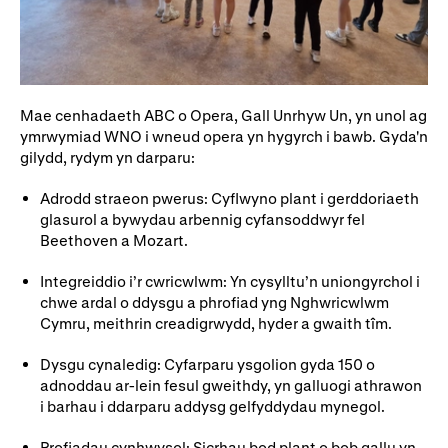
Mae cenhadaeth ABC o Opera, Gall Unrhyw Un, yn unol ag
ymrwymiad WNO i wneud opera yn hygyrch i bawb. Gyda'n
gilydd, rydym yn darparu:
Adrodd straeon pwerus: Cyflwyno plant i gerddoriaeth
glasurol a bywydau arbennig cyfansoddwyr fel
Beethoven a Mozart.
Integreiddio i’r cwricwlwm: Yn cysylltu’n uniongyrchol i
chwe ardal o ddysgu a phrofiad yng Nghwricwlwm
Cymru, meithrin creadigrwydd, hyder a gwaith tîm.
Dysgu cynaledig: Cyfarparu ysgolion gyda 150 o
adnoddau ar-lein fesul gweithdy, yn galluogi athrawon
i barhau i ddarparu addysg gelfyddydau mynegol.
Profiadau cynhwysol: Sicrhau bod plant o bob gallu yn