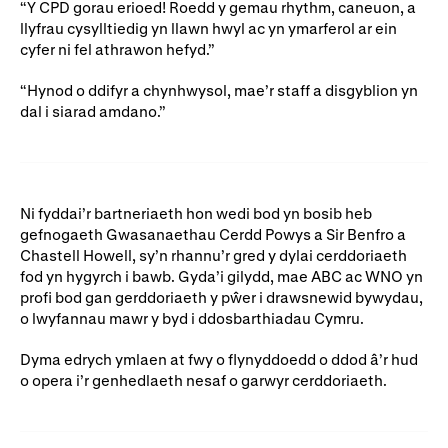
“Y CPD gorau erioed! Roedd y gemau rhythm, caneuon, a
llyfrau cysylltiedig yn llawn hwyl ac yn ymarferol ar ein
cyfer ni fel athrawon hefyd.”
“Hynod o ddifyr a chynhwysol, mae’r staff a disgyblion yn
dal i siarad amdano.”
Ni fyddai’r bartneriaeth hon wedi bod yn bosib heb
gefnogaeth Gwasanaethau Cerdd Powys a Sir Benfro a
Chastell Howell, sy’n rhannu’r gred y dylai cerddoriaeth
fod yn hygyrch i bawb. Gyda’i gilydd, mae ABC ac WNO yn
profi bod gan gerddoriaeth y pŵer i drawsnewid bywydau,
o lwyfannau mawr y byd i ddosbarthiadau Cymru.
Dyma edrych ymlaen at fwy o flynyddoedd o ddod â’r hud
o opera i’r genhedlaeth nesaf o garwyr cerddoriaeth.