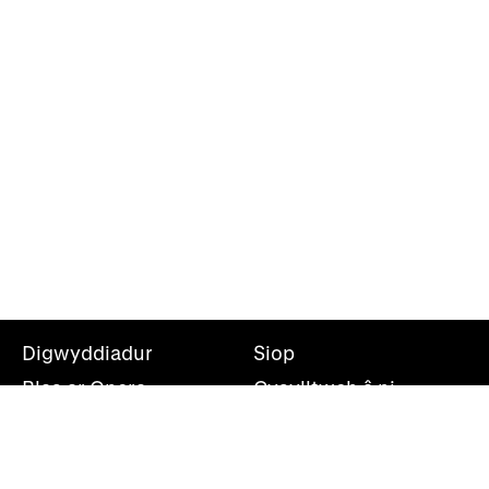
Digwyddiadur
Siop
Blas ar Opera
Cysylltwch â ni
Teithiau Opera
Amdanom ni
Darganfod opera
Cymryd rhan