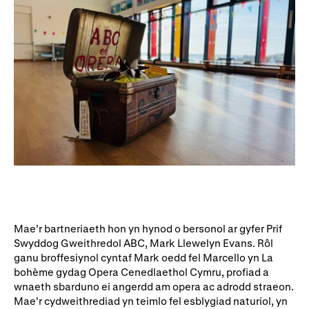
Ein hanes
Digwyddiadau a Phrofiadau
Gyrfaoedd WNO
Gwasanaethau technegol
Darganfod opera
Cymryd rhan
Ysgolion, Colegau a
Côr Cysur
Phrifysgolion
Lles gyda WNO
Mae’r bartneriaeth hon yn hynod o bersonol ar gyfer Prif
Cefnogwch ni
Swyddog Gweithredol ABC, Mark Llewelyn Evans. Rôl
ganu broffesiynol cyntaf Mark oedd fel Marcello yn La
Cyfrannwch nawr
Partneriaid Corfforaethol
bohème gydag Opera Cenedlaethol Cymru, profiad a
wnaeth sbarduno ei angerdd am opera ac adrodd straeon.
Digwyddiadau i aelodau
Cefnogwyr WNO
Mae’r cydweithrediad yn teimlo fel esblygiad naturiol, yn