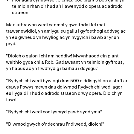
teimlo’n rhan o’r hud a’r llawenydd o opera ac adrodd
straeon.
Mae athrawon wedi canmol y gweithdai fel rhai
trawsnewidiol, yn amlygu eu gallu i gyfoethogi addysg ac
yn eu gwneud yn hwyliog ac yn hygyrch i bawb ar yr un
pryd.
"Diolch o galon i chi am heddiw! Mwynhaodd ein plant
weithio gyda chi a Rob. Gadawsant yn teimlo’n gyffrous,
yn hapus ac yn frwdfrydig i barhau i ddysgu.”
“Rydych chi wedi bywiogi dros 500 o ddisgyblion a staff ar
draws Powys mewn dau ddiwrnod Rydych chi wedi agor
eu llygaid i’r hud o adrodd straeon drwy opera. Diolch yn
fawr!”
“Rydych chi wedi codi ysbryd pawb sydd yma”
“Diwrnod gwych o’r dechrau i’r diwedd, diolch!”