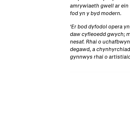
amrywiaeth gwell ar ein 
fod yn y byd modern.
‘Er bod dyfodol opera y
daw cyfleoedd gwych; m
nesaf. Rhai o uchafbwyn
degawd, a chynhyrchiad 
gynnwys rhai o artistiai