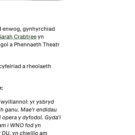
yd enwog, gynhyrchiad
Sarah Crabtree
yn
igol a Phennaeth Theatr
yfeiriad a rheolaeth
:
wylliannol: yr ysbryd
th ganu. Mae’r endidau
 opera y dyfodol. Gyda’i
 am i WNO fod yn
y DU, yn chwilio am