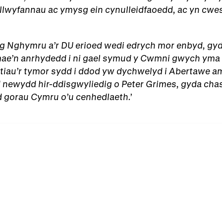
llwyfannau ac ymysg ein cynulleidfaoedd, ac yn cwest
ng Nghymru a’r DU erioed wedi edrych mor enbyd, g
ae’n anrhydedd i ni gael symud y Cwmni gwych yma
tiau’r tymor sydd i ddod yw dychwelyd i Abertawe a
newydd hir-ddisgwyliedig o Peter Grimes, gyda chast 
d gorau Cymru o’u cenhedlaeth.’