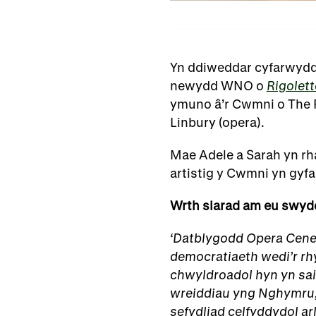
Yn ddiweddar cyfarwy
newydd WNO o
Rigolett
ymuno â’r Cwmni o The R
Linbury (opera).
Mae Adele a Sarah yn rha
artistig y Cwmni yn gyfar
Wrth siarad am eu swyd
‘Datblygodd Opera Cened
democratiaeth wedi’r rhy
chwyldroadol hyn yn sai
wreiddiau yng Nghymru, 
sefydliad celfyddydol ar