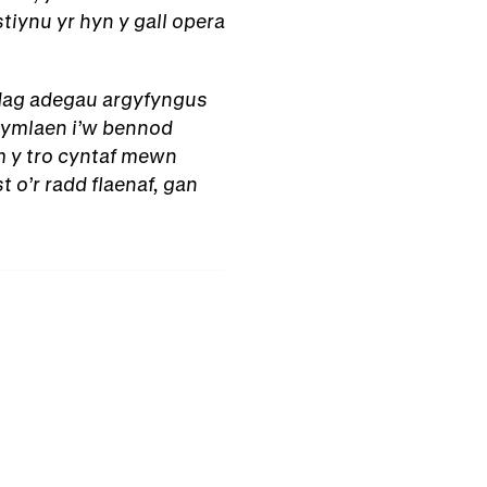
iynu yr hyn y gall opera
ydag adegau argyfyngus
 ymlaen i’w bennod
m y tro cyntaf mewn
o’r radd flaenaf, gan