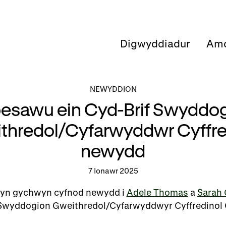
Digwyddiadur
Amd
NEWYDDION
esawu ein Cyd-Brif Swyddo
thredol/Cyfarwyddwr Cyffre
newydd
7 Ionawr 2025
 yn gychwyn cyfnod newydd i
Adele Thomas
a
Sarah 
f Swyddogion Gweithredol/Cyfarwyddwyr Cyffredinol