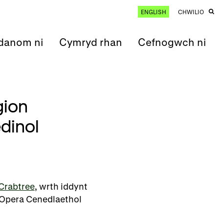
ENGLISH
CHWILIO
anom ni
Cymryd rhan
Cefnogwch ni
gion
dinol
Crabtree
, wrth iddynt
 Opera Cenedlaethol