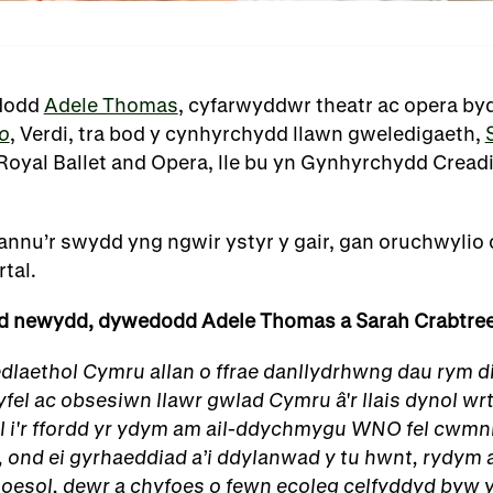
ddodd
Adele Thomas
, cyfarwyddwr theatr ac opera b
o
, Verdi, tra bod y cynhyrchydd llawn gweledigaeth,
oyal Ballet and Opera, lle bu yn Gynhyrchydd Cread
nnu’r swydd yng ngwir ystyr y gair, gan oruchwylio c
tal.
d newydd, dywedodd Adele Thomas a Sarah Crabtree
laethol Cymru allan o ffrae danllyd
rhwng dau rym di
fel ac obsesiwn llawr gwlad Cymru â'r llais dynol wr
l i'r ffordd yr ydym am ail-ddychmygu WNO fel cwmni
ond ei gyrhaeddiad a’i ddylanwad y tu hwnt, rydym
loesol, dewr a chyfoes o fewn ecoleg celfyddyd byw 