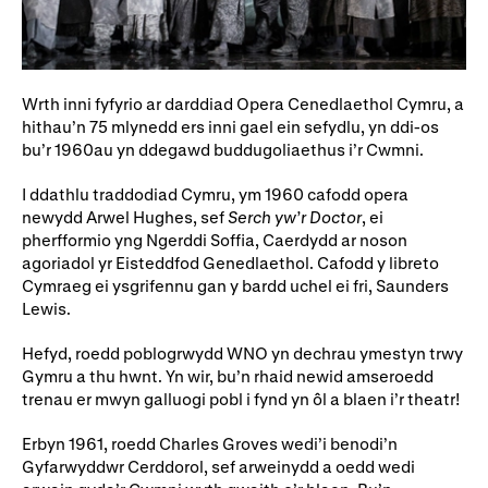
Ein hanes
Digwyddiadau a Phrofiadau
Gyrfaoedd WNO
Gwasanaethau technegol
Darganfod opera
Wrth inni fyfyrio ar darddiad Opera Cenedlaethol Cymru, a
hithau’n 75 mlynedd ers inni gael ein sefydlu, yn ddi-os
bu’r 1960au yn ddegawd buddugoliaethus i’r Cwmni.
Cymryd rhan
I ddathlu traddodiad Cymru, ym 1960 cafodd opera
newydd Arwel Hughes, sef
Serch yw’r Doctor
, ei
Ysgolion, Colegau a
Côr Cysur
pherfformio yng Ngerddi Soffia, Caerdydd ar noson
Phrifysgolion
agoriadol yr Eisteddfod Genedlaethol. Cafodd y libreto
Cymraeg ei ysgrifennu gan y bardd uchel ei fri, Saunders
Lles gyda WNO
Lewis.
Hefyd, roedd poblogrwydd WNO yn dechrau ymestyn trwy
Gymru a thu hwnt. Yn wir, bu’n rhaid newid amseroedd
Cefnogwch ni
trenau er mwyn galluogi pobl i fynd yn ôl a blaen i’r theatr!
Cyfrannwch nawr
Partneriaid Corfforaethol
Erbyn 1961, roedd Charles Groves wedi’i benodi’n
Gyfarwyddwr Cerddorol, sef arweinydd a oedd wedi
Digwyddiadau i aelodau
Cefnogwyr WNO