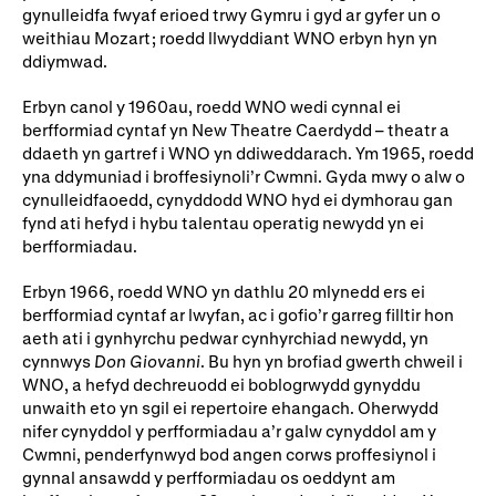
gynulleidfa fwyaf erioed trwy Gymru i gyd ar gyfer un o
weithiau Mozart; roedd llwyddiant WNO erbyn hyn yn
ddiymwad.
Erbyn canol y 1960au, roedd WNO wedi cynnal ei
berfformiad cyntaf yn New Theatre Caerdydd – theatr a
ddaeth yn gartref i WNO yn ddiweddarach. Ym 1965, roedd
yna ddymuniad i broffesiynoli’r Cwmni. Gyda mwy o alw o
cynulleidfaoedd, cynyddodd WNO hyd ei dymhorau gan
fynd ati hefyd i hybu talentau operatig newydd yn ei
berfformiadau.
Erbyn 1966, roedd WNO yn dathlu 20 mlynedd ers ei
berfformiad cyntaf ar lwyfan, ac i gofio’r garreg filltir hon
aeth ati i gynhyrchu pedwar cynhyrchiad newydd, yn
cynnwys
Don Giovanni
. Bu hyn yn brofiad gwerth chweil i
WNO, a hefyd dechreuodd ei boblogrwydd gynyddu
unwaith eto yn sgil ei repertoire ehangach. Oherwydd
nifer cynyddol y perfformiadau a’r galw cynyddol am y
Cwmni, penderfynwyd bod angen corws proffesiynol i
gynnal ansawdd y perfformiadau os oeddynt am