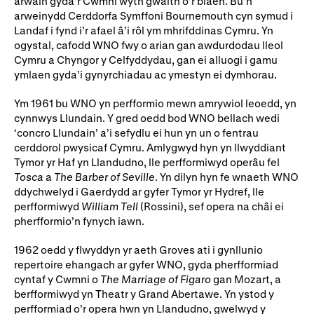
arwain gyda’r Cwmni wyth gwaith o’r blaen. Bu’n
arweinydd Cerddorfa Symffoni Bournemouth cyn symud i
Rhoddion mewn Ewyllysiau
Landaf i fynd i’r afael â’i rôl ym mhrifddinas Cymru. Yn
ogystal, cafodd WNO fwy o arian gan awdurdodau lleol
Cymru a Chyngor y Celfyddydau, gan ei alluogi i gamu
ymlaen gyda’i gynyrchiadau ac ymestyn ei dymhorau.
Ym 1961 bu WNO yn perfformio mewn amrywiol leoedd, yn
cynnwys Llundain. Y gred oedd bod WNO bellach wedi
‘concro Llundain’ a’i sefydlu ei hun yn un o fentrau
cerddorol pwysicaf Cymru. Amlygwyd hyn yn llwyddiant
Tymor yr Haf yn Llandudno, lle perfformiwyd operâu fel
Tosca
a
The Barber of Seville
. Yn dilyn hyn fe wnaeth WNO
ddychwelyd i Gaerdydd ar gyfer Tymor yr Hydref, lle
perfformiwyd
William Tell
(Rossini), sef opera na châi ei
pherfformio’n fynych iawn.
1962 oedd y flwyddyn yr aeth Groves ati i gynllunio
repertoire ehangach ar gyfer WNO, gyda pherfformiad
cyntaf y Cwmni o
The Marriage of Figaro
gan Mozart, a
berfformiwyd yn Theatr y Grand Abertawe. Yn ystod y
perfformiad o’r opera hwn yn Llandudno, gwelwyd y