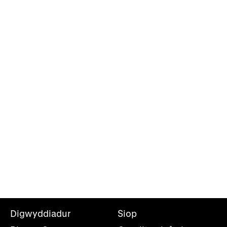
Digwyddiadur
Siop