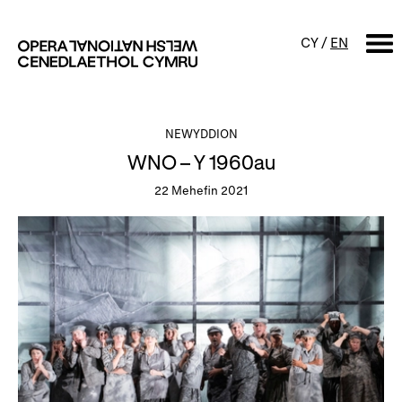
CY
/
EN
CHWILIO
NEWYDDION
WNO – Y 1960au
Digwyddiadur
22 Mehefin 2021
Calendr
Digwyddiadau am ddim a
sgyrsiau
Cynyrchiadau
Digwyddiadau i'r teulu
Cyngherddau
Perfformiad Hygyrch
Amdanom ni