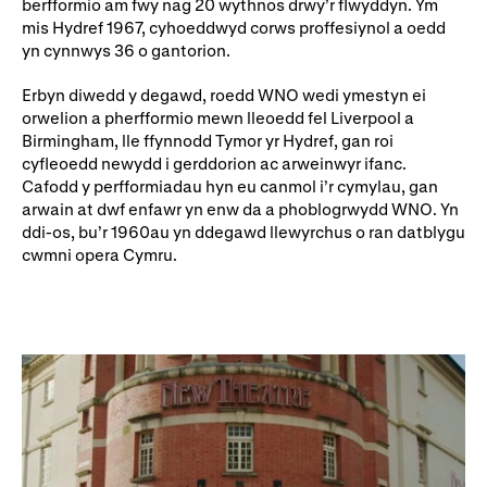
berfformio am fwy nag 20 wythnos drwy’r flwyddyn. Ym
mis Hydref 1967, cyhoeddwyd corws proffesiynol a oedd
yn cynnwys 36 o gantorion.
Erbyn diwedd y degawd, roedd WNO wedi ymestyn ei
orwelion a pherfformio mewn lleoedd fel Liverpool a
Birmingham, lle ffynnodd Tymor yr Hydref, gan roi
cyfleoedd newydd i gerddorion ac arweinwyr ifanc.
Cafodd y perfformiadau hyn eu canmol i’r cymylau, gan
arwain at dwf enfawr yn enw da a phoblogrwydd WNO. Yn
ddi-os, bu’r 1960au yn ddegawd llewyrchus o ran datblygu
cwmni opera Cymru.