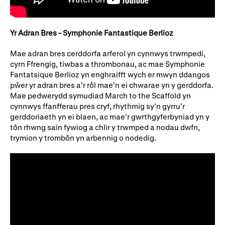
Rhoddion mewn Ewyllysiau
Yr Adran Bres - Symphonie Fantastique Berlioz
Mae adran bres cerddorfa arferol yn cynnwys trwmpedi,
cyrn Ffrengig, tiwbas a thrombonau, ac mae Symphonie
Fantatsique Berlioz yn enghraifft wych er mwyn ddangos
pŵer yr adran bres a’r rôl mae’n ei chwarae yn y gerddorfa.
Mae pedwerydd symudiad March to the Scaffold yn
cynnwys ffanfferau pres cryf, rhythmig sy’n gyrru’r
gerddoriaeth yn ei blaen, ac mae’r gwrthgyferbyniad yn y
tôn rhwng sain fywiog a chlir y trwmped a nodau dwfn,
trymion y trombôn yn arbennig o nodedig.