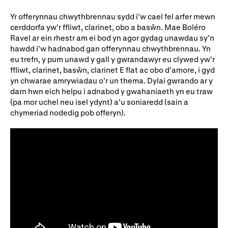
Ein hanes
Digwyddiadau a Phrofiadau
Yr offerynnau chwythbrennau sydd i’w cael fel arfer mewn
Gyrfaoedd WNO
Gwasanaethau technegol
cerddorfa yw’r ffliwt, clarinet, obo a basŵn. Mae Boléro
Ravel ar ein rhestr am ei bod yn agor gydag unawdau sy’n
Darganfod opera
hawdd i’w hadnabod gan offerynnau chwythbrennau. Yn
eu trefn, y pum unawd y gall y gwrandawyr eu clywed yw’r
ffliwt, clarinet, basŵn, clarinet E flat ac obo d’amore, i gyd
yn chwarae amrywiadau o’r un thema. Dylai gwrando ar y
Cymryd rhan
darn hwn eich helpu i adnabod y gwahaniaeth yn eu traw
(pa mor uchel neu isel ydynt) a’u soniaredd (sain a
Ysgolion, Colegau a
Côr Cysur
chymeriad nodedig pob offeryn).
Phrifysgolion
Lles gyda WNO
Cefnogwch ni
Cyfrannwch nawr
Partneriaid Corfforaethol
Digwyddiadau i aelodau
Cefnogwyr WNO