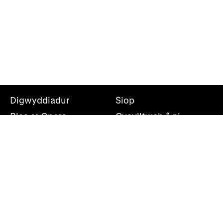
Digwyddiadur
Siop
Blas ar Opera
Cysylltwch â ni
Teithiau Opera
Amdanom ni
Darganfod opera
Cymryd rhan
Swyddfa’r wasg
Cefnogwch ni
Rhestr bostio
Opera Cenedlaethol Cymru, Canolfan Mileniwm Cymru,
Plas Bute, Caerdydd, CF10 5AL