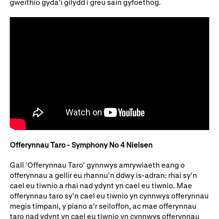
gweithio gyda’i gilydd i greu sain gyfoethog.
Offerynnau Taro - Symphony No 4 Nielsen
Gall ‘Offerynnau Taro’ gynnwys amrywiaeth eang o
offerynnau a gellir eu rhannu’n ddwy is-adran: rhai sy’n
cael eu tiwnio a rhai nad ydynt yn cael eu tiwnio. Mae
offerynnau taro sy’n cael eu tiwnio yn cynnwys offerynnau
megis timpani, y piano a’r seiloffon, ac mae offerynnau
taro nad ydynt yn cael eu tiwnio yn cynnwys offerynnau