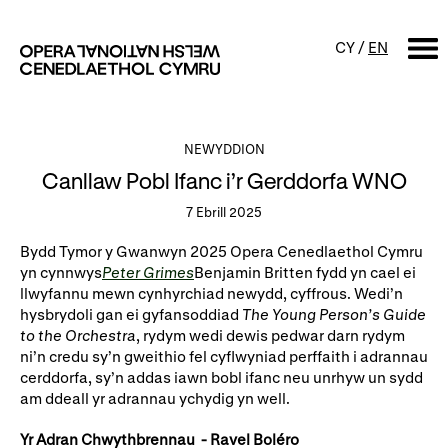
CY
/
EN
CHWILIO
NEWYDDION
Canllaw Pobl Ifanc i’r Gerddorfa WNO
Digwyddiadur
7 Ebrill 2025
Calendr
Digwyddiadau am ddim a
Bydd Tymor y Gwanwyn 2025 Opera Cenedlaethol Cymru
sgyrsiau
yn cynnwys
Peter Grimes
Benjamin Britten fydd yn cael ei
Cynyrchiadau
llwyfannu mewn cynhyrchiad newydd, cyffrous. Wedi’n
Digwyddiadau i'r teulu
hysbrydoli gan ei gyfansoddiad
The Young Person’s Guide
Cyngherddau
to the Orchestra
, rydym wedi dewis pedwar darn rydym
Perfformiad Hygyrch
ni’n credu sy’n gweithio fel cyflwyniad perffaith i adrannau
cerddorfa, sy’n addas iawn bobl ifanc neu unrhyw un sydd
am ddeall yr adrannau ychydig yn well.
Amdanom ni
Yr Adran Chwythbrennau - Ravel Boléro