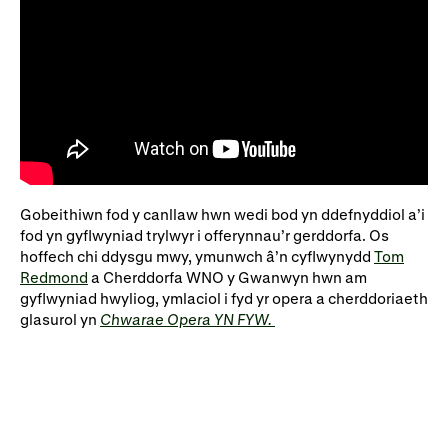
Gobeithiwn fod y canllaw hwn wedi bod yn ddefnyddiol a’i
fod yn gyflwyniad trylwyr i offerynnau’r gerddorfa. Os
hoffech chi ddysgu mwy, ymunwch â’n cyflwynydd
Tom
Redmond
a Cherddorfa WNO y Gwanwyn hwn am
gyflwyniad hwyliog, ymlaciol i fyd yr opera a cherddoriaeth
glasurol yn
Chwarae Opera YN FYW.