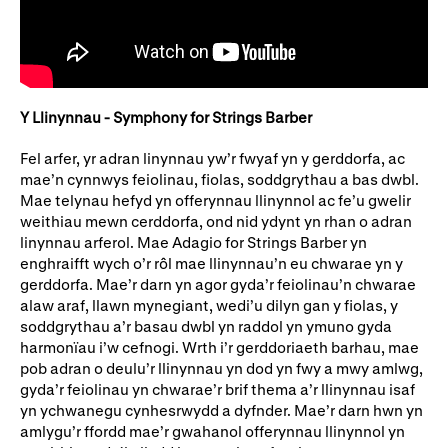
Y Llinynnau - Symphony for Strings Barber
Fel arfer, yr adran linynnau yw’r fwyaf yn y gerddorfa, ac
mae’n cynnwys feiolinau, fiolas, soddgrythau a bas dwbl.
Mae telynau hefyd yn offerynnau llinynnol ac fe’u gwelir
weithiau mewn cerddorfa, ond nid ydynt yn rhan o adran
linynnau arferol. Mae Adagio for Strings Barber yn
enghraifft wych o’r rôl mae llinynnau’n eu chwarae yn y
gerddorfa. Mae’r darn yn agor gyda’r feiolinau’n chwarae
alaw araf, llawn mynegiant, wedi’u dilyn gan y fiolas, y
soddgrythau a’r basau dwbl yn raddol yn ymuno gyda
harmonïau i’w cefnogi. Wrth i’r gerddoriaeth barhau, mae
pob adran o deulu’r llinynnau yn dod yn fwy a mwy amlwg,
gyda’r feiolinau yn chwarae’r brif thema a’r llinynnau isaf
yn ychwanegu cynhesrwydd a dyfnder. Mae’r darn hwn yn
amlygu’r ffordd mae’r gwahanol offerynnau llinynnol yn