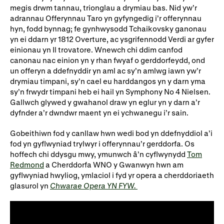
megis drwm tannau, trionglau a drymiau bas. Nid yw’r
adrannau Offerynnau Taro yn gyfyngedig i’r offerynnau
hyn, fodd bynnag; fe gynhwysodd Tchaikovsky ganonau
yn ei ddarn yr 1812 Overture, ac ysgrifennodd Verdi ar gyfer
einionau yn Il trovatore. Wnewch chi ddim canfod
canonau nac einion yn y rhan fwyaf o gerddorfeydd, ond
un offeryn a ddefnyddir yn aml ac sy’n amlwg iawn yw’r
drymiau timpani, sy’n cael eu harddangos yn y darn yma
sy’n frwydr timpani heb ei hail yn Symphony No 4 Nielsen.
Gallwch glywed y gwahanol draw yn eglur yn y darn a’r
dyfnder a’r dwndwr maent yn ei ychwanegu i’r sain.
Gobeithiwn fod y canllaw hwn wedi bod yn ddefnyddiol a’i
fod yn gyflwyniad trylwyr i offerynnau’r gerddorfa. Os
hoffech chi ddysgu mwy, ymunwch â’n cyflwynydd
Tom
Redmond
a Cherddorfa WNO y Gwanwyn hwn am
gyflwyniad hwyliog, ymlaciol i fyd yr opera a cherddoriaeth
glasurol yn
Chwarae Opera YN FYW.