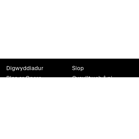
Digwyddiadur
Siop
Blas ar Opera
Cysylltwch â ni
Teithiau Opera
Amdanom ni
Darganfod opera
Cymryd rhan
Swyddfa’r wasg
Cefnogwch ni
Rhestr bostio
Opera Cenedlaethol Cymru, Canolfan Mileniwm Cymru,