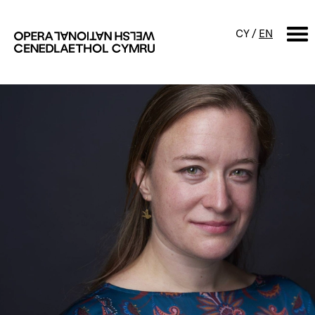
CY
/
EN
CHWILIO
Digwyddiadur
Calendr
Digwyddiadau am ddim a
sgyrsiau
Cynyrchiadau
Digwyddiadau i'r teulu
Cyngherddau
Perfformiad Hygyrch
Amdanom ni