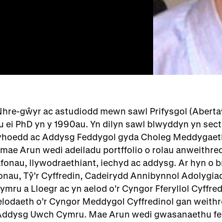
Nhre-gŵyr ac astudiodd mewn sawl Prifysgol (Abert
ei PhD yn y 1990au. Yn dilyn sawl blwyddyn yn sect
hoedd ac Addysg Feddygol gyda Choleg Meddygaeth
 mae Arun wedi adeiladu portffolio o rolau anweithre
onau, llywodraethiant, iechyd ac addysg. Ar hyn o br
fonau, Tŷ’r Cyffredin, Cadeirydd Annibynnol Adolygia
ru a Lloegr ac yn aelod o’r Cyngor Fferyllol Cyffred
lodaeth o’r Cyngor Meddygol Cyffredinol gan weithre
 Addysg Uwch Cymru. Mae Arun wedi gwasanaethu fe