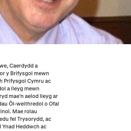
awe, Caerdydd a
or y Brifysgol mewn
 Prifysgol Cymru ac
dol a lleyg mewn
yd mae’n aelod lleyg ar
dau Ôl-weithredol o Ofal
inol. Mae rolau
du fel Trysorydd, ac
l Ynad Heddwch ac