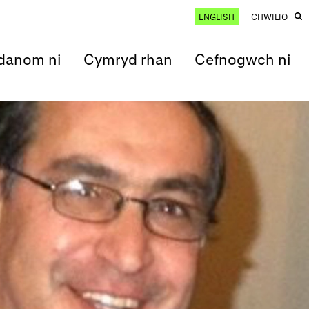
ENGLISH
CHWILIO
anom ni
Cymryd rhan
Cefnogwch ni