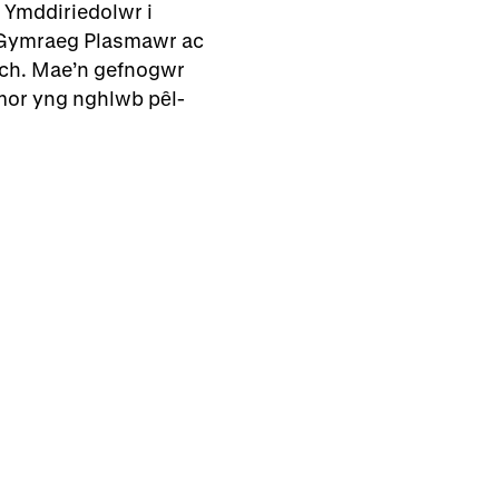
 Ymddiriedolwr i
 Gymraeg Plasmawr ac
ch. Mae’n gefnogwr
mor yng nghlwb pȇl-