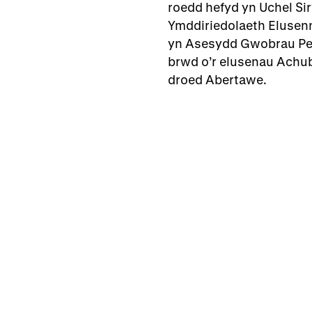
roedd hefyd yn Uchel Si
Ymddiriedolaeth Elusen
yn Asesydd Gwobrau Pen
brwd o’r elusenau Achub
droed Abertawe.