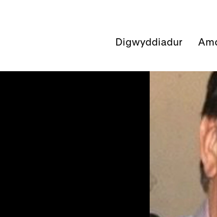
Digwyddiadur
Amd