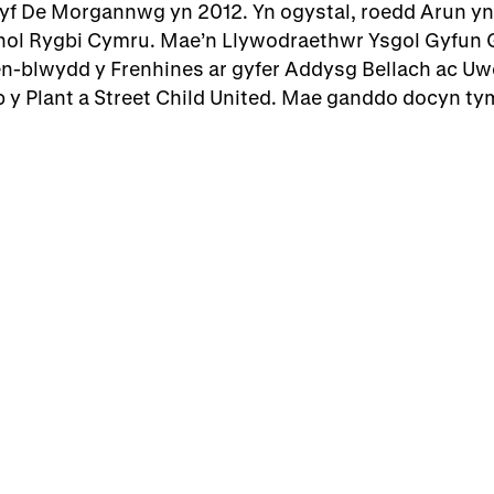
ryf De Morgannwg yn 2012. Yn ogystal, roedd Arun yn
nol Rygbi Cymru. Mae’n Llywodraethwr Ysgol Gyfun
-blwydd y Frenhines ar gyfer Addysg Bellach ac Uw
 y Plant a Street Child United. Mae ganddo docyn ty