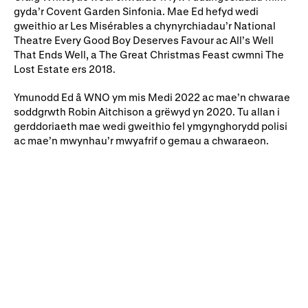
gyda’r Covent Garden Sinfonia. Mae Ed hefyd wedi
Rhoddion mewn Ewyllysiau
gweithio ar Les Misérables a chynyrchiadau’r National
Theatre Every Good Boy Deserves Favour ac All’s Well
That Ends Well, a The Great Christmas Feast cwmni The
Lost Estate ers 2018.
Ymunodd Ed â WNO ym mis Medi 2022 ac mae’n chwarae
soddgrwth Robin Aitchison a grëwyd yn 2020. Tu allan i
gerddoriaeth mae wedi gweithio fel ymgynghorydd polisi
ac mae’n mwynhau’r mwyafrif o gemau a chwaraeon.