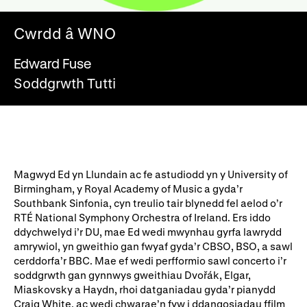
Ein hanes
Digwyddiadau a Phrofiadau
Cwrdd â WNO
Gyrfaoedd WNO
Gwasanaethau technegol
Edward Fuse
Darganfod opera
Soddgrwth Tutti
Cymryd rhan
Ysgolion, Colegau a
Côr Cysur
Phrifysgolion
Magwyd Ed yn Llundain ac fe astudiodd yn y University of
Lles gyda WNO
Birmingham, y Royal Academy of Music a gyda’r
Southbank Sinfonia, cyn treulio tair blynedd fel aelod o’r
RTÉ National Symphony Orchestra of Ireland. Ers iddo
ddychwelyd i’r DU, mae Ed wedi mwynhau gyrfa lawrydd
Cefnogwch ni
amrywiol, yn gweithio gan fwyaf gyda’r CBSO, BSO, a sawl
cerddorfa’r BBC. Mae ef wedi perfformio sawl concerto i’r
Cyfrannwch nawr
Partneriaid Corfforaethol
soddgrwth gan gynnwys gweithiau Dvořák, Elgar,
Miaskovsky a Haydn, rhoi datganiadau gyda’r pianydd
Digwyddiadau i aelodau
Cefnogwyr WNO
Craig White, ac wedi chwarae’n fyw i ddangosiadau ffilm