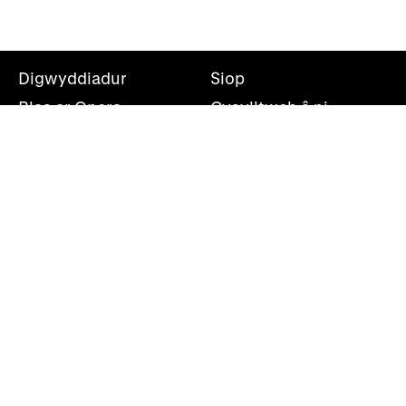
Digwyddiadur
Siop
Blas ar Opera
Cysylltwch â ni
Teithiau Opera
Amdanom ni
Darganfod opera
Cymryd rhan
Swyddfa’r wasg
Cefnogwch ni
Rhestr bostio
Opera Cenedlaethol Cymru, Canolfan Mileniwm Cymru,
Plas Bute, Caerdydd, CF10 5AL
+44(0)29 2063 5000
shwmae@wno.org.uk