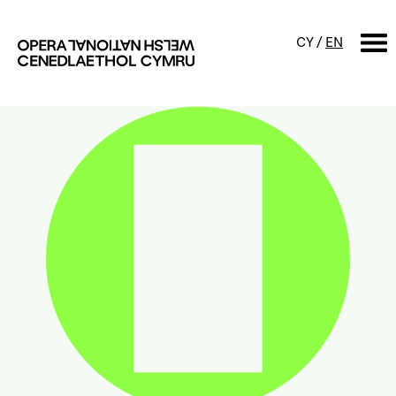
CY
/
EN
CHWILIO
Digwyddiadur
Calendr
Digwyddiadau am ddim a
sgyrsiau
Cynyrchiadau
Digwyddiadau i'r teulu
Cyngherddau
Perfformiad Hygyrch
Amdanom ni