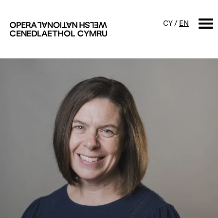
CY
/
EN
CHWILIO
Digwyddiadur
Calendr
Digwyddiadau am ddim a
sgyrsiau
Cynyrchiadau
Digwyddiadau i'r teulu
Cyngherddau
Perfformiad Hygyrch
Amdanom ni