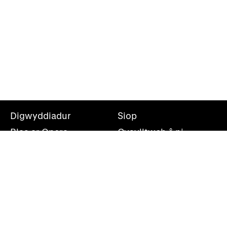
Digwyddiadur
Siop
Blas ar Opera
Cysylltwch â ni
Teithiau Opera
Amdanom ni
Darganfod opera
Cymryd rhan
Swyddfa’r wasg
Cefnogwch ni
Rhestr bostio
Opera Cenedlaethol Cymru, Canolfan Mileniwm Cymru,