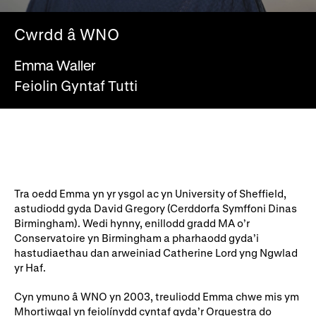
Ein hanes
Digwyddiadau a Phrofiadau
Cwrdd â WNO
Gyrfaoedd WNO
Gwasanaethau technegol
Emma Waller
Darganfod opera
Feiolin Gyntaf Tutti
Cymryd rhan
Ysgolion, Colegau a
Côr Cysur
Phrifysgolion
Lles gyda WNO
Tra oedd Emma yn yr ysgol ac yn University of Sheffield,
astudiodd gyda David Gregory (Cerddorfa Symffoni Dinas
Birmingham). Wedi hynny, enillodd gradd MA o’r
Conservatoire yn Birmingham a pharhaodd gyda’i
Cefnogwch ni
hastudiaethau dan arweiniad Catherine Lord yng Ngwlad
yr Haf.
Cyfrannwch nawr
Partneriaid Corfforaethol
Cyn ymuno â WNO yn 2003, treuliodd Emma chwe mis ym
Digwyddiadau i aelodau
Cefnogwyr WNO
Mhortiwgal yn feiolínydd cyntaf gyda’r Orquestra do