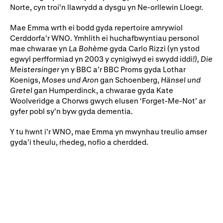
Norte, cyn troi’n llawrydd a dysgu yn Ne-orllewin Lloegr.
Rhoddion mewn Ewyllysiau
Mae Emma wrth ei bodd gyda repertoire amrywiol
Cerddorfa’r WNO. Ymhlith ei huchafbwyntiau personol
mae chwarae yn
La Bohème
gyda Carlo Rizzi (yn ystod
egwyl perfformiad yn 2003 y cynigiwyd ei swydd iddi
!), Die
Meistersinger
yn y BBC a’r BBC Proms gyda Lothar
Koenigs,
Moses und Aron
gan Schoenberg,
Hänsel und
Gretel
gan Humperdinck, a chwarae gyda Kate
Woolveridge a Chorws gwych elusen ‘Forget-Me-Not’ ar
gyfer pobl sy’n byw gyda dementia.
Y tu hwnt i’r WNO, mae Emma yn mwynhau treulio amser
gyda’i theulu, rhedeg, nofio a cherdded.