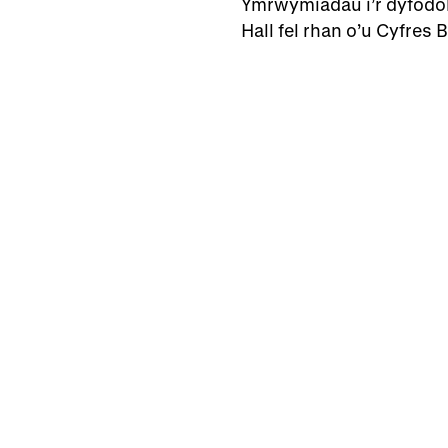
Ymrwymiadau i’r dyfodol
Hall fel rhan o’u Cyfres 