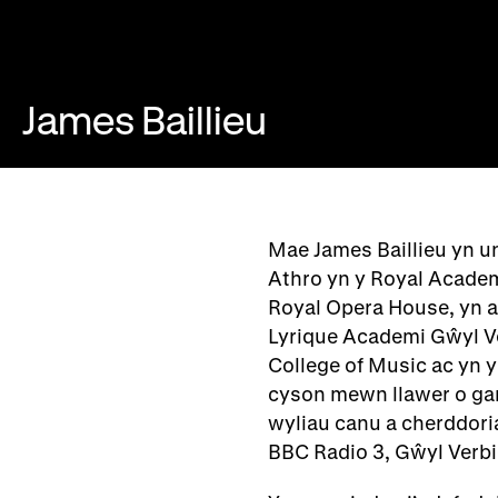
James Baillieu
Mae James Baillieu yn u
Athro yn y Royal Academy
Royal Opera House, yn a
Lyrique Academi Gŵyl Ve
College of Music ac yn 
cyson mewn llawer o ga
wyliau canu a cherddori
BBC Radio 3, Gŵyl Verb