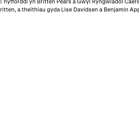
: hyfforddi yn Britten Pears a Gŵyl Ryngwladol Cae
Britten, a theithiau gyda Lise Davidsen a Benjamin App