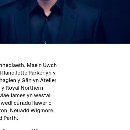
genhedlaeth. Mae’n Uwch
Ifanc Jette Parker yn y
haglen y Gân yn Atelier
 y Royal Northern
 Mae James yn westai
wedi curadu llawer o
hton, Neuadd Wigmore,
 Perth.