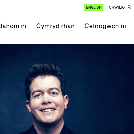
ENGLISH
CHWILIO
anom ni
Cymryd rhan
Cefnogwch ni