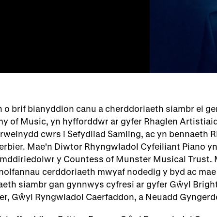
n o brif bianyddion canu a cherddoriaeth siambr ei 
 of Music, yn hyfforddwr ar gyfer Rhaglen Artistiaid 
rweinydd cwrs i Sefydliad Samling, ac yn bennaeth R
rbier. Mae'n Diwtor Rhyngwladol Cyfeiliant Piano yn
ymddiriedolwr y Countess of Munster Musical Trust.
nolfannau cerddoriaeth mwyaf nodedig y byd ac mae 
aeth siambr gan gynnwys cyfresi ar gyfer Gŵyl Brig
ier, Gŵyl Ryngwladol Caerfaddon, a Neuadd Gyngerdd