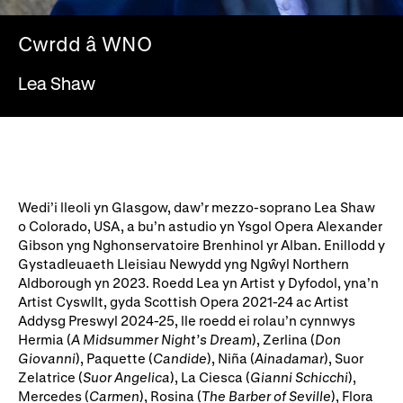
Ein hanes
Digwyddiadau a Phrofiadau
Cwrdd â WNO
Gyrfaoedd WNO
Gwasanaethau technegol
Lea Shaw
Darganfod opera
Cymryd rhan
Ysgolion, Colegau a
Côr Cysur
Wedi’i lleoli yn Glasgow, daw’r mezzo-soprano Lea Shaw
Phrifysgolion
o Colorado, USA, a bu’n astudio yn Ysgol Opera Alexander
Lles gyda WNO
Gibson yng Nghonservatoire Brenhinol yr Alban. Enillodd y
Gystadleuaeth Lleisiau Newydd yng Ngŵyl Northern
Aldborough yn 2023. Roedd Lea yn Artist y Dyfodol, yna’n
Artist Cyswllt, gyda Scottish Opera 2021-24 ac Artist
Cefnogwch ni
Addysg Preswyl 2024-25, lle roedd ei rolau’n cynnwys
Hermia (
A Midsummer Night’s Dream
), Zerlina (
Don
Cyfrannwch nawr
Partneriaid Corfforaethol
Giovanni
), Paquette (
Candide
), Niña (
Ainadamar
), Suor
Zelatrice (
Suor Angelica
), La Ciesca (
Gianni Schicchi
),
Digwyddiadau i aelodau
Cefnogwyr WNO
Mercedes (
Carmen
), Rosina (
The Barber of Seville
), Flora