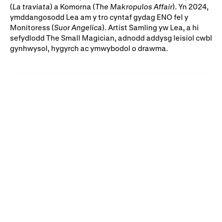
(
La traviata
) a Komorna (
The Makropulos Affair
). Yn 2024,
Rhoddion mewn Ewyllysiau
ymddangosodd Lea am y tro cyntaf gydag ENO fel y
Monitoress (
Suor Angelica
). Artist Samling yw Lea, a hi
sefydlodd The Small Magician, adnodd addysg leisiol cwbl
gynhwysol, hygyrch ac ymwybodol o drawma.