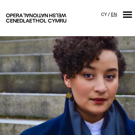
CY
/
EN
CHWILIO
Digwyddiadur
Calendr
Digwyddiadau am ddim a
sgyrsiau
Cynyrchiadau
Digwyddiadau i'r teulu
Cyngherddau
Perfformiad Hygyrch
Amdanom ni