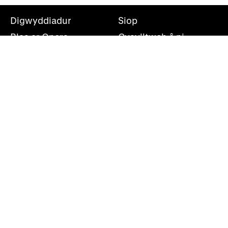
Digwyddiadur
Siop
Blas ar Opera
Cysylltwch â ni
Teithiau Opera
Amdanom ni
Darganfod opera
Cymryd rhan
Swyddfa’r wasg
Cefnogwch ni
Rhestr bostio
Opera Cenedlaethol Cymru, Canolfan Mileniwm Cymru,
Plas Bute, Caerdydd, CF10 5AL
+44(0)29 2063 5000
shwmae@wno.org.uk