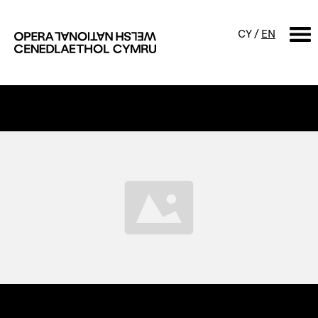
CY
/
EN
CHWILIO
Digwyddiadur
Calendr
Digwyddiadau am ddim a
sgyrsiau
Cynyrchiadau
Digwyddiadau i'r teulu
Cyngherddau
Perfformiad Hygyrch
Amdanom ni