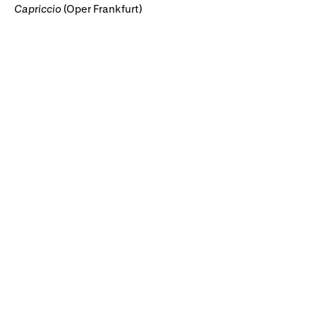
Capriccio
(Oper Frankfurt)
Rhoddion mewn Ewyllysiau