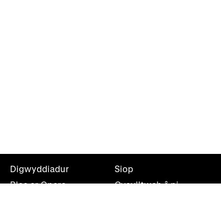
Digwyddiadur
Siop
Blas ar Opera
Cysylltwch â ni
Teithiau Opera
Amdanom ni
Darganfod opera
Cymryd rhan