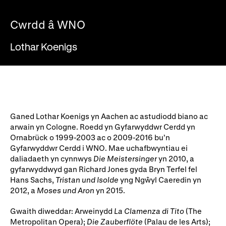
Ein hanes
Digwyddiadau a Phrofiadau
Cwrdd â WNO
Gyrfaoedd WNO
Gwasanaethau technegol
Lothar Koenigs
Darganfod opera
Cymryd rhan
Ysgolion, Colegau a
Côr Cysur
Ganed Lothar Koenigs yn Aachen ac astudiodd biano ac
Phrifysgolion
arwain yn Cologne. Roedd yn Gyfarwyddwr Cerdd yn
Lles gyda WNO
Ornabrück o 1999-2003 ac o 2009-2016 bu’n
Gyfarwyddwr Cerdd i WNO. Mae uchafbwyntiau ei
daliadaeth yn cynnwys
Die Meistersinger
yn 2010, a
gyfarwyddwyd gan Richard Jones gyda Bryn Terfel fel
Cefnogwch ni
Hans Sachs,
Tristan und Isolde
yng Ngŵyl Caeredin yn
2012, a
Moses und Aron
yn 2015.
Cyfrannwch nawr
Partneriaid Corfforaethol
Gwaith diweddar: Arweinydd
La Clamenza di Tito
(The
Digwyddiadau i aelodau
Cefnogwyr WNO
Metropolitan Opera);
Die Zauberflöte
(Palau de les Arts);