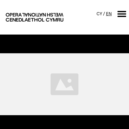
CY
/
EN
CHWILIO
Digwyddiadur
Calendr
Digwyddiadau am ddim a
sgyrsiau
Cynyrchiadau
Digwyddiadau i'r teulu
Cyngherddau
Perfformiad Hygyrch
Amdanom ni