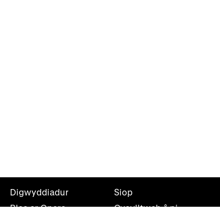
Digwyddiadur
Siop
Blas ar Opera
Cysylltwch â ni