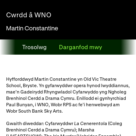
Ein hanes
Digwyddiadau a Phrofiadau
Cwrdd â WNO
Gyrfaoedd WNO
Gwasanaethau technegol
Martin Constantine
Darganfod opera
Trosolwg
Darganfod mwy
Cymryd rhan
Trosolwg
Ysgolion, Colegau a
Côr Cysur
Phrifysgolion
Hyfforddwyd Martin Constantine yn Old Vic Theatre
Lles gyda WNO
School, Bryste. Yn gyfarwyddwr opera hynod lwyddiannus,
mae’n Gadeirydd Rhyngwladol Cyfarwyddo yng Ngholeg
Brenhinol Cerdd a Drama Cymru. Enillodd ei gynhyrchiad
Paul Bunyan, i WNO, Wobr RPS ac fe’i henwebwyd am
Cefnogwch ni
Wobr South Bank Sky Arts.
Cyfrannwch nawr
Partneriaid Corfforaethol
Gwaith diweddar: Cyfarwyddwr
La Cenerentola
(Coleg
Brenhinol Cerdd a Drama Cymru);
Marsha
Digwyddiadau i aelodau
Cefnogwyr WNO