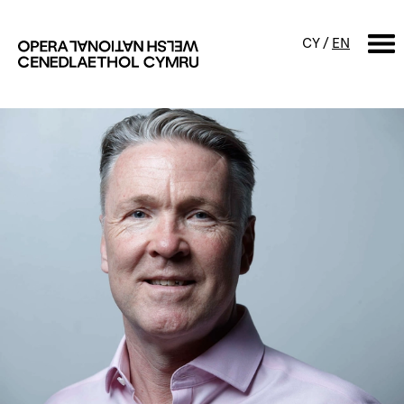
CY
/
EN
CHWILIO
Digwyddiadur
Calendr
Digwyddiadau am ddim a
sgyrsiau
Cynyrchiadau
Digwyddiadau i'r teulu
Cyngherddau
Perfformiad Hygyrch
Amdanom ni