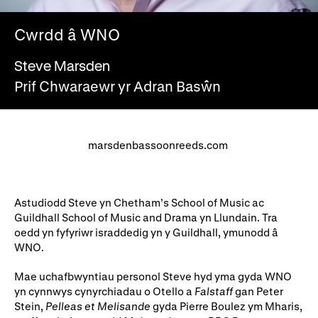
Ein hanes
Digwyddiadau a Phrofiadau
Cwrdd â WNO
Gyrfaoedd WNO
Gwasanaethau technegol
Steve Marsden
Darganfod opera
Prif Chwaraewr yr Adran Basŵn
Cymryd rhan
marsdenbassoonreeds.com ​
Ysgolion, Colegau a
Côr Cysur
Phrifysgolion
Lles gyda WNO
Astudiodd Steve yn Chetham’s School of Music ac
Guildhall School of Music and Drama yn Llundain. Tra
oedd yn fyfyriwr israddedig yn y Guildhall, ymunodd â
Cefnogwch ni
WNO.
Cyfrannwch nawr
Partneriaid Corfforaethol
Mae uchafbwyntiau personol Steve hyd yma gyda WNO
yn cynnwys cynyrchiadau o Otello a
Falstaff
gan Peter
Digwyddiadau i aelodau
Cefnogwyr WNO
Stein,
Pelleas et Melisande
gyda Pierre Boulez ym Mharis,