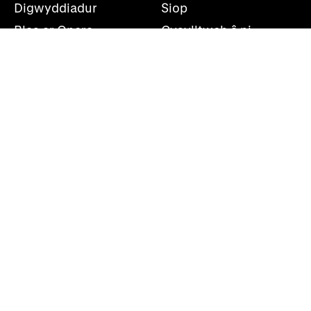
Digwyddiadur
Siop
Blas ar Opera
Cysylltwch â ni
Teithiau Opera
Amdanom ni
Darganfod opera
Cymryd rhan
Swyddfa’r wasg
Cefnogwch ni
Rhestr bostio
Opera Cenedlaethol Cymru, Canolfan Mileniwm Cymru,
Plas Bute, Caerdydd, CF10 5AL
+44(0)29 2063 5000
shwmae@wno.org.uk