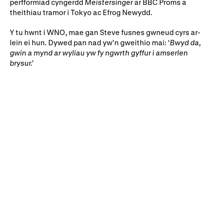
perfformiad cyngerdd
Meistersinger
ar BBC Proms a
Rhoddion mewn Ewyllysiau
theithiau tramor i Tokyo ac Efrog Newydd.
Y tu hwnt i WNO, mae gan Steve fusnes gwneud cyrs ar-
lein ei hun. Dywed pan nad yw’n gweithio mai: ‘
Bwyd da,
gwin a mynd ar wyliau yw fy ngwrth gyffur i amserlen
brysur.’