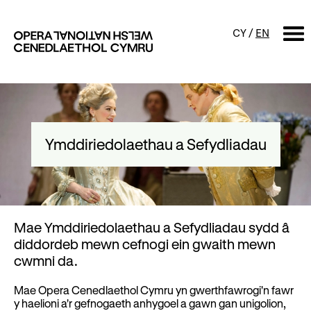
CY
/
EN
CHWILIO
Digwyddiadur
Ymddiriedolaethau a Sefydliadau
Calendr
Digwyddiadau am ddim a
sgyrsiau
Cynyrchiadau
Digwyddiadau i'r teulu
Cyngherddau
Mae Ymddiriedolaethau a Sefydliadau sydd â
Perfformiad Hygyrch
diddordeb mewn cefnogi ein gwaith mewn
cwmni da.
Mae Opera Cenedlaethol Cymru yn gwerthfawrogi'n fawr
Amdanom ni
y haelioni a'r gefnogaeth anhygoel a gawn gan unigolion,