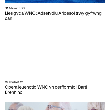
31 Mawrth 22
Lles gyda WNO: Adsefydlu Arloesol trwy gyfrwng
cân
15 Hydref 21
Opera Ieuenctid WNO yn perfformio i Barti
Brenhinol