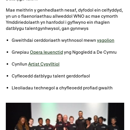
Mae meithrin y genhedlaeth nesaf, dyfodol ein celfyddyd,
yn un o flaenoriaethau allweddol WNO ac
mae cymorth
Ymddiriedolaeth yn hanfodol i gyflwyno ein rhaglen
datblygu
talent
gynhwysol
,
g
an
gynnwys
Gweithdai cerddoriaeth wythnosol mewn
ysgolion
Grwpiau
Opera Ieuenctid
yng Ngogledd a De Cymru
Cynllun
Artist Cysylltiol
Cyfleoedd datblygu talent gerddorfaol
Lleoliadau technegol a chyfleoedd profiad gwaith