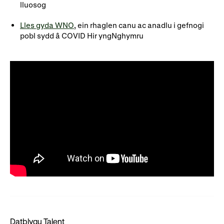
lluosog
Rhoddion mewn Ewyllysiau
Lles gyda WNO
,
ein rhaglen canu ac anadlu i gefnogi
pobl sydd â COVID Hir
yng
Nghymru
Datblygu Talent