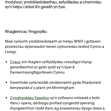
rhoddwyr, ymddiriedolaethau, sefydliadau a chwmnïau
Ein hanes
Digwyddiadau a Phrofiadau
sy'n helpu i ddod â'n gwaith yn fyw.
Gyrfaoedd WNO
Gwasanaethau technegol
Darganfod opera
Rhaglenni ac Ymgysylltu
Mae cymorth ymddiriedolaeth yn helpu
WNO
i gyflawni
Cymryd rhan
prosiectau dylanwadol mewn cymunedau
ledled Cymru a
Lloegr.
Ysgolion, Colegau a
Côr Cysur
Phrifysgolion
Cysur
, ein rhaglen celfyddydau creadigol rhyng-
genedlaethol ar gyfer pobl sy’n byw â
Lles gyda WNO
Dementia
yng
N
gorllewin
Cymru
Gweithdai cyfansoddi cerddoriaeth gyda ffoaduriaid
Cefnogwch ni
benywaidd a’u plant
ym
Mirmingham
Cyfrannwch nawr
Partneriaid Corfforaethol
Cyngherddau Ysgolion
sy'n cyflwyno miloedd o bobl
ifanc i opera, datblygu profiad cyngerdd operatig
Digwyddiadau i aelodau
Cefnogwyr WNO
rhyngweithiol i bobl ifanc ag anawsterau dysgu dwys a