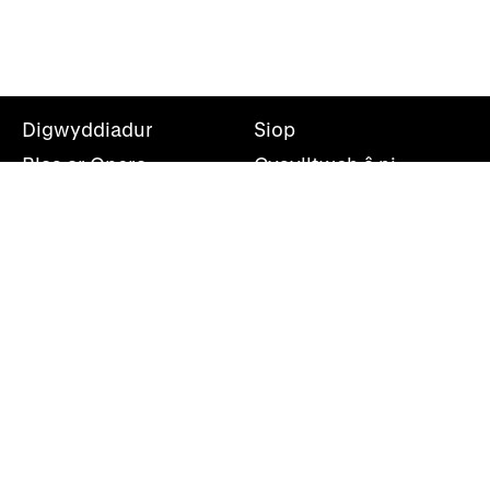
Digwyddiadur
Siop
Blas ar Opera
Cysylltwch â ni
Teithiau Opera
Amdanom ni
Darganfod opera
Cymryd rhan
Swyddfa’r wasg
Cefnogwch ni
Rhestr bostio
Opera Cenedlaethol Cymru, Canolfan Mileniwm Cymru,
Plas Bute, Caerdydd, CF10 5AL
+44(0)29 2063 5000
shwmae@wno.org.uk