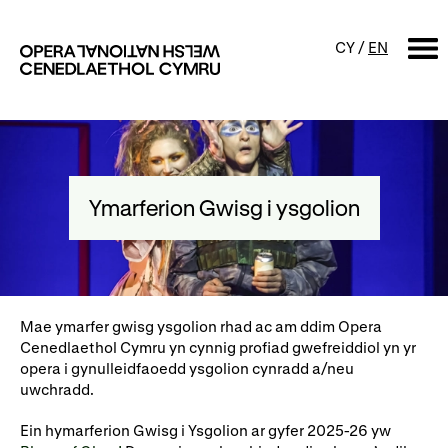
CY
/
EN
CHWILIO
Digwyddiadur
Ymarferion Gwisg i ysgolion
Calendr
Digwyddiadau am ddim a
sgyrsiau
Cynyrchiadau
Digwyddiadau i'r teulu
Cyngherddau
Mae ymarfer gwisg ysgolion rhad ac am ddim Opera
Perfformiad Hygyrch
Cenedlaethol Cymru yn cynnig profiad gwefreiddiol yn yr
opera i gynulleidfaoedd ysgolion cynradd a/neu
uwchradd.
Amdanom ni
Ein hymarferion Gwisg i Ysgolion ar gyfer 2025-26 yw