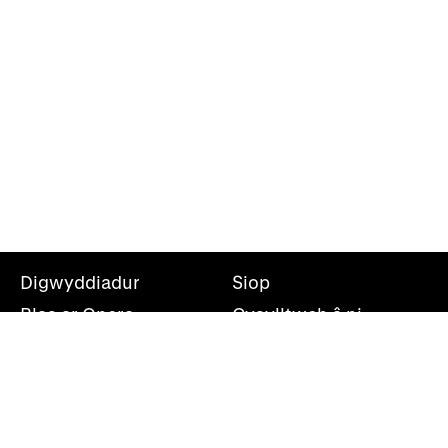
Digwyddiadur
Siop
Blas ar Opera
Cysylltwch â ni
Teithiau Opera
Amdanom ni
Darganfod opera
Cymryd rhan
Swyddfa’r wasg
Cefnogwch ni
Rhestr bostio