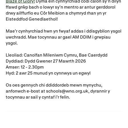
Blaze of Glory!
Dyma ein cynhyrchiad codi calon sy’n dilyn
Ein hanes
Digwyddiadau a Phrofiadau
ffawd grŵp bach o lowyr sy’n mentro ar antur gerddorol
drwy ailffurfio eu Côr Meibion a chymryd rhan yn yr
Gyrfaoedd WNO
Gwasanaethau technegol
Eisteddfod Genedlaethol!
Darganfod opera
Mae’r cynhyrchiad hwn yn fwyaf addas i ddisgyblion ysgol
uwchradd. Mae tocynnau ar gael AM DDIM i grwpiau
ysgol.
Cymryd rhan
Lleoliad: Canolfan Mileniwm Cymru, Bae Caerdydd
Ysgolion, Colegau a
Côr Cysur
Dyddiad: Dydd Gwener 27 Mawrth 2026
Phrifysgolion
Amser: 12 - 2.30pm
Hyd: 2 awr 25 munud yn cynnwys un egwyl
Lles gyda WNO
Os oes gennych chi ddiddordeb mewn mynychu,
anfonwch e-bost at schools@wno.org.uk, dyrannir y
tocynnau ar sail y cyntaf i’r felin.
Cefnogwch ni
Cyfrannwch nawr
Partneriaid Corfforaethol
Digwyddiadau i aelodau
Cefnogwyr WNO