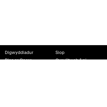
Digwyddiadur
Siop
Blas ar Opera
Cysylltwch â ni
Teithiau Opera
Amdanom ni
Darganfod opera
Cymryd rhan
Swyddfa’r wasg
Cefnogwch ni
Rhestr bostio
Opera Cenedlaethol Cymru, Canolfan Mileniwm Cymru,