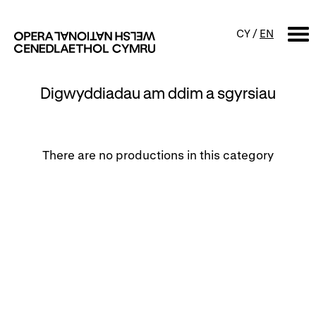
CY
/
EN
Digwyddiadau am ddim a sgyrsiau
CHWILIO
Digwyddiadur
There are no productions in this category
Calendr
Digwyddiadau am ddim a
sgyrsiau
Cynyrchiadau
Digwyddiadau i'r teulu
Cyngherddau
Perfformiad Hygyrch
Amdanom ni