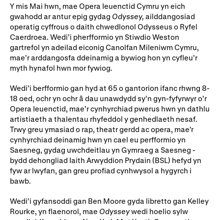
Ein hanes
Digwyddiadau a Phrofiadau
Y mis Mai hwn, mae Opera Ieuenctid Cymru yn eich
gwahodd ar antur epig gydag
Odyssey,
ailddangosiad
Gyrfaoedd WNO
Gwasanaethau technegol
operatig cyffrous o daith chwedlonol Odysseus o Ryfel
Caerdroea. Wedi’i pherfformio yn Stiwdio Weston
Darganfod opera
gartrefol yn adeilad eiconig Canolfan Mileniwm Cymru,
mae’r arddangosfa ddeinamig a bywiog hon yn cyfleu’r
myth hynafol hwn mor fywiog.
Cymryd rhan
Wedi’i berfformio gan hyd at 65 o gantorion ifanc rhwng 8-
18 oed, ochr yn ochr â dau unawdydd sy’n gyn-fyfyrwyr o’r
Ysgolion, Colegau a
Côr Cysur
Opera Ieuenctid, mae’r cynhyrchiad pwerus hwn yn dathlu
Phrifysgolion
artistiaeth a thalentau rhyfeddol y genhedlaeth nesaf.
Trwy greu ymasiad o rap, theatr gerdd ac opera, mae'r
Lles gyda WNO
cynhyrchiad deinamig hwn yn cael eu perfformio yn
Saesneg, gydag uwchdeitlau yn Gymraeg a Saesneg -
bydd dehongliad Iaith Arwyddion Prydain (BSL) hefyd yn
fyw ar lwyfan, gan greu profiad cynhwysol a hygyrch i
Cefnogwch ni
bawb.
Cyfrannwch nawr
Partneriaid Corfforaethol
Wedi’i gyfansoddi gan Ben Moore gyda libretto gan Kelley
Rourke, yn flaenorol, mae
Odyssey
wedi hoelio sylw
Digwyddiadau i aelodau
Cefnogwyr WNO