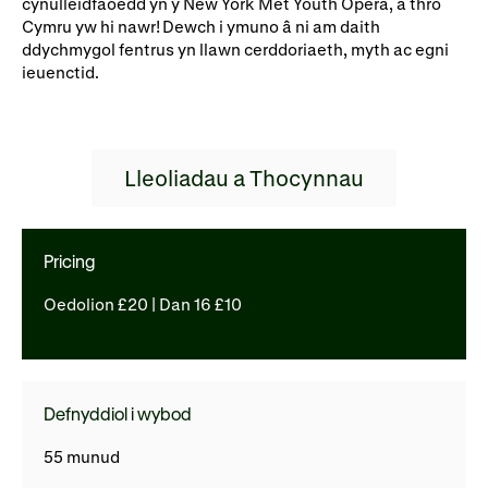
cynulleidfaoedd yn y New York Met Youth Opera, a thro
Rhoddion mewn Ewyllysiau
Cymru yw hi nawr! Dewch i ymuno â ni am daith
ddychmygol fentrus yn llawn cerddoriaeth, myth ac egni
ieuenctid.
Lleoliadau a Thocynnau
Pricing
Oedolion £20 | Dan 16 £10
Defnyddiol i wybod
55 munud