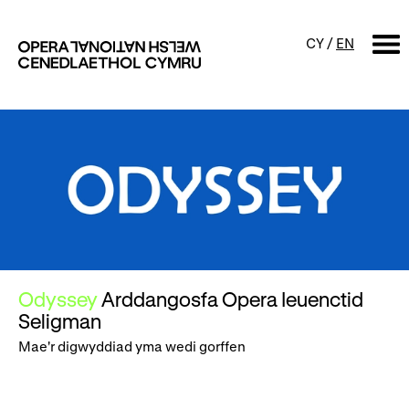
CY
/
EN
Trosolwg
CHWILIO
Digwyddiadur
Calendr
Digwyddiadau am ddim a
sgyrsiau
Cynyrchiadau
Digwyddiadau i'r teulu
Cyngherddau
Odyssey
Arddangosfa Opera Ieuenctid
Perfformiad Hygyrch
Seligman
Mae'r digwyddiad yma wedi gorffen
Amdanom ni