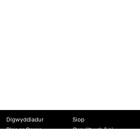
Digwyddiadur
Siop
Blas ar Opera
Cysylltwch â ni
Teithiau Opera
Amdanom ni