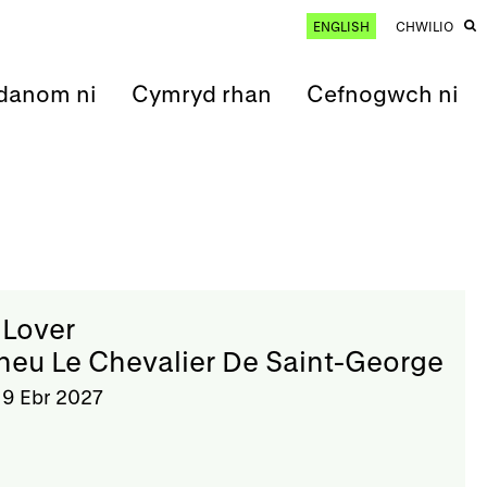
ENGLISH
CHWILIO
anom ni
Cymryd rhan
Cefnogwch ni
Lover
neu Le Chevalier De Saint-George
9 Ebr 2027