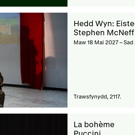
Hedd Wyn: Eist
Stephen McNeff 
Maw 18 Mai 2027
–
Sad 
Trawsfynydd, 2117.
La bohème
Puccini