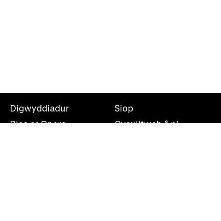
Digwyddiadur
Siop
Blas ar Opera
Cysylltwch â ni
Teithiau Opera
Amdanom ni
Darganfod opera
Cymryd rhan
Swyddfa’r wasg
Cefnogwch ni
Rhestr bostio
Opera Cenedlaethol Cymru, Canolfan Mileniwm Cymru,