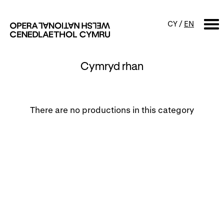
CY
/
EN
Cymryd rhan
CHWILIO
Digwyddiadur
There are no productions in this category
Calendr
Digwyddiadau am ddim a
sgyrsiau
Cynyrchiadau
Digwyddiadau i'r teulu
Cyngherddau
Perfformiad Hygyrch
Amdanom ni