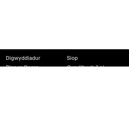
Digwyddiadur
Siop
Blas ar Opera
Cysylltwch â ni
Teithiau Opera
Amdanom ni
Darganfod opera
Cymryd rhan
Swyddfa’r wasg
Cefnogwch ni
Rhestr bostio
Opera Cenedlaethol Cymru, Canolfan Mileniwm Cymru,
Plas Bute, Caerdydd, CF10 5AL