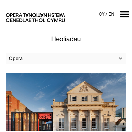
CY
/
EN
Lleoliadau
CHWILIO
Digwyddiadur
Calendr
Digwyddiadau am ddim a
sgyrsiau
Cynyrchiadau
Digwyddiadau i'r teulu
Cyngherddau
Perfformiad Hygyrch
Amdanom ni