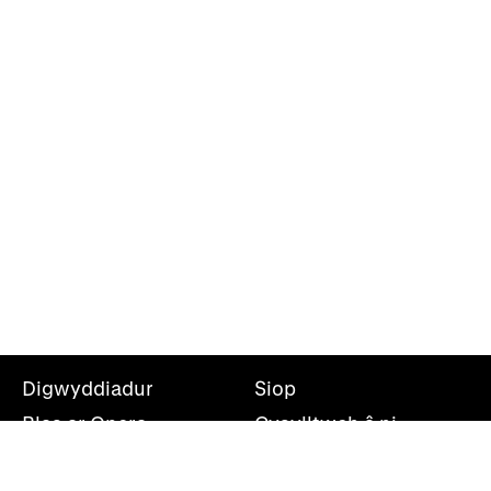
Digwyddiadur
Siop
Blas ar Opera
Cysylltwch â ni
Teithiau Opera
Amdanom ni